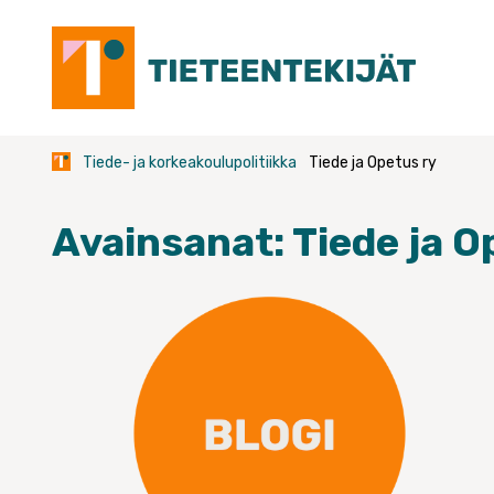
Skip
to
content
Tiede- ja korkeakoulupolitiikka
Tiede ja Opetus ry
Avainsanat:
Tiede ja O