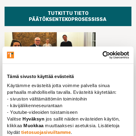
TUTKITTU TIETO
PÄÄTÖKSENTEKOPROSESSISSA
Tämä sivusto käyttää evästeitä
Käytämme evästeitä jotta voimme palvella sinua
Suomessa tutkijoiden osuus laajapohjaisissa
parhaalla mahdollisella tavalla. Evästeitä käytetään:
valmistelutyöryhmissä on vähentynyt ja heidän
- sivuston välttämättömiin toimintoihin
asemansa niissä on heikentynyt 2010-luvun kuluessa.
- kävijäliikenneseurantaan
Onko tutkitun tiedon rooli päätöksenteossa muuttunut;
- Youtube-videoiden toistamiseen
Valitse
Hyväksyn
jos sallit näiden evästeiden käytön,
osaavatko päättäjät riittävästi hyödyntää tutkittua
klikkaa
Muokkaa
muuttaaksesi asetuksia. Lisätietoja
tietoa ja tutkijoiden erikoisosaamista
löydät
tietosuojasivuiltamme
.
päätöksentekoprosesseissa? Miten taataan