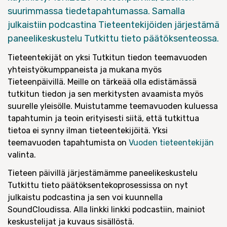
suurimmassa tiedetapahtumassa. Samalla
julkaistiin podcastina Tieteentekijöiden järjestämä
paneelikeskustelu Tutkittu tieto päätöksenteossa.
Tieteentekijät on yksi Tutkitun tiedon teemavuoden
yhteistyökumppaneista ja mukana myös
Tieteenpäivillä. Meille on tärkeää olla edistämässä
tutkitun tiedon ja sen merkitysten avaamista myös
suurelle yleisölle. Muistutamme teemavuoden kuluessa
tapahtumin ja teoin erityisesti siitä, että tutkittua
tietoa ei synny ilman tieteentekijöitä. Yksi
teemavuoden tapahtumista on
Vuoden tieteentekijän
valinta.
Tieteen päivillä järjestämämme paneelikeskustelu
Tutkittu tieto päätöksentekoprosessissa on nyt
julkaistu podcastina ja sen voi kuunnella
SoundCloudissa. Alla linkki linkki podcastiin, mainiot
keskustelijat ja kuvaus sisällöstä.