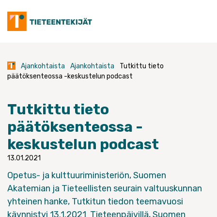
Skip
to
content
Ajankohtaista
Ajankohtaista
Tutkittu tieto
päätöksenteossa -keskustelun podcast
Tutkittu tieto
päätöksenteossa -
keskustelun podcast
13.01.2021
Opetus- ja kulttuuriministeriön, Suomen
Akatemian ja Tieteellisten seurain valtuuskunnan
yhteinen hanke, Tutkitun tiedon teemavuosi
käynnistyi 13.1.2021 Tieteenpäivillä, Suomen