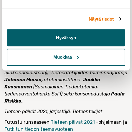
päätöksenteon tukena käytetyn tiedon läpinäkyvyys?
Ovatko tutkimuksen ja päätöksenteon erilaiset
Näytä tiedot
aikajänteet sovitettavissa yhteen? Miten kansallisessa
päätöksenteossa pystyttäisiin nykyistä paremmin
hyödyntämään laaja-alaista tutkijayhteisöä? Mitä
Hyväksyn
koronakriisi on meille opettanut?
Podcastissa keskustelevat vasemmalta lukien
Muokkaa
tutkijatohtori
Johanna Vuorelma
(Tampereen
yliopisto), tutkimusjohtaja
Heikki Räisänen
(Työ- ja
elinkeinoministeriö), Tieteentekijöiden toiminnanjohtaja
Johanna Moisio,
akatemiasihteeri .
Jaakko
Kuosmanen
(Suomalainen Tiedeakatemia,
tiedeneuvontahanke SoFI) sekä kansanedustaja
Paula
Risikko.
Tieteen päivät 2021, järjestäjä: Tieteentekijät
Tutustu runsaaseen
Tieteen päivät 2021
-ohjelmaan ja
Tutkitun tiedon teemavuoteen