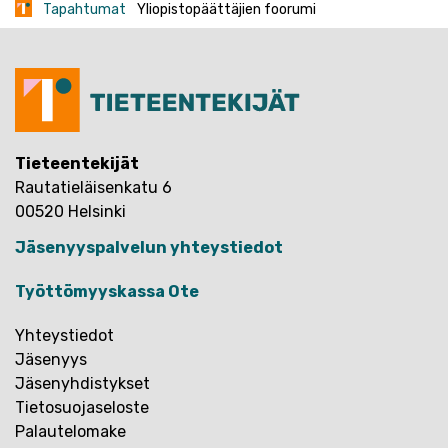
Tapahtumat
Yliopistopäättäjien foorumi
Tieteentekijät
Rautatieläisenkatu 6
00520 Helsinki
Jäsenyyspalvelun yhteystiedot
Työttömyyskassa Ote
Yhteystiedot
Jäsenyys
Jäsenyhdistykset
Tietosuojaseloste
Palautelomake