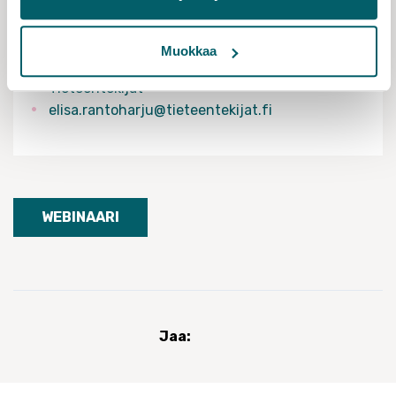
Muokkaa
TAPAHTUMAN JÄRJESTÄÄ
Tieteentekijät
elisa.rantoharju@tieteentekijat.fi
WEBINAARI
Jaa: