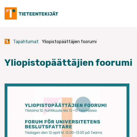
Skip
to
content
Tapahtumat
Yliopistopäättäjien foorumi
Yliopistopäättäjien foorumi