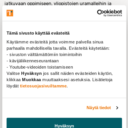
jatkuvaan oppimiseen, yliopistojen uramalleihin ja
määräaikaisiin työsuhteisiin sekä yliopistodemokratian
edistämiseen. Olemme valmistelleet linjaukset
laajapohjaisesti kaikki Suomen yliopistot kattavalla
verkostolla. Linjauksiimme voi tutustua
täällä.
Tämä sivusto käyttää evästeitä
Tilaisuuteen on lähetetty kutsu kyseisten toimielinten
Käytämme evästeitä jotta voimme palvella sinua
jäsenille, ilmoittautuneet saavat osallistumislinkin
parhaalla mahdollisella tavalla. Evästeitä käytetään:
- sivuston välttämättömiin toimintoihin
sähköpostitse.
- kävijäliikenneseurantaan
- Youtube-videoiden toistamiseen
Valitse
Hyväksyn
jos sallit näiden evästeiden käytön,
klikkaa
Muokkaa
muuttaaksesi asetuksia. Lisätietoja
löydät
tietosuojasivuiltamme
.
TAPAHTUMAN TIEDOT
TAPAHTUMA-AIKA
Näytä tiedot
12.04.2022 klo 12:00 - 13:00
ILMOITTAUTUMINEN PÄÄTTYY
Hyväksyn
10.04.2022