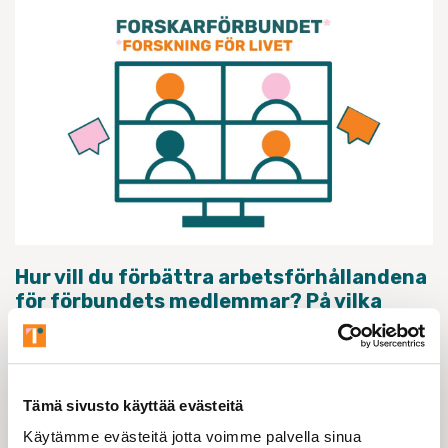
Hur vill du förbättra arbetsförhållandena
för förbundets medlemmar? På vilka
punkter anser du att arbetsvillkoren
borde utvecklas?
Som stöd inför de kommande
Tämä sivusto käyttää evästeitä
avtalsförhandlingarna samlar vi nu medlemmarnas
erfarenheter från det verkliga livet.
Käytämme evästeitä jotta voimme palvella sinua