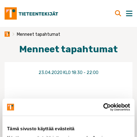
Skip
to
content
Menneet tapahtumat
Menneet tapahtumat
23.04.2020 KLO 18:30 - 22:00
KEVÄTVUOSIKOKOUKSEN JÄLKEINEN
VIRKISTYSOHJELMA ALKAA TORSTAINA 23.4. N.
KLO 18:30
Tämä sivusto käyttää evästeitä