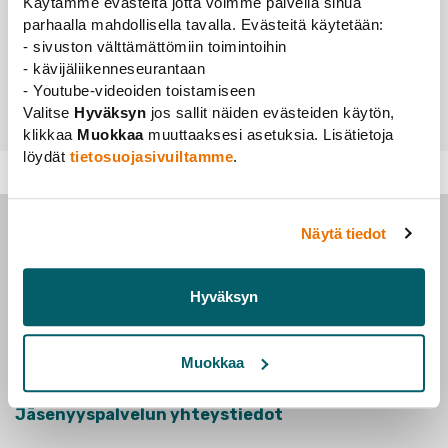
Käytämme evästeitä jotta voimme palvella sinua
parhaalla mahdollisella tavalla. Evästeitä käytetään:
- sivuston välttämättömiin toimintoihin
- kävijäliikenneseurantaan
- Youtube-videoiden toistamiseen
Valitse
Hyväksyn
jos sallit näiden evästeiden käytön,
1
…
31
32
33
klikkaa
Muokkaa
muuttaaksesi asetuksia. Lisätietoja
löydät
tietosuojasivuiltamme
.
Menneet tapahtumat
Näytä tiedot
Hyväksyn
Tieteentekijät
Rautatieläisenkatu 6
Muokkaa
00520 Helsinki
Jäsenyyspalvelun yhteystiedot