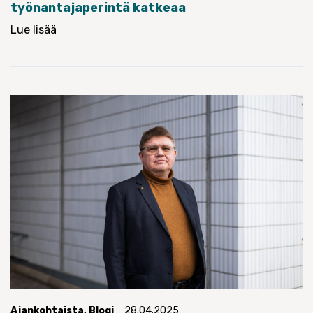
työnantajaperintä katkeaa
Lue lisää
Ajankohtaista
,
Blogi
28.04.2025