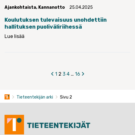
Ajankohtaista
,
Kannanotto
25.04.2025
Koulutuksen tulevaisuus unohdettiin
hallituksen puoliväliriihessä
Lue lisää
Artikkelien
1
2
3
4
…
16
sivutus
Tieteentekijän arki
Sivu 2