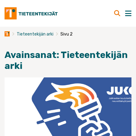
Skip
to
content
Tieteentekijän arki
Sivu 2
Avainsanat:
Tieteentekijän
arki