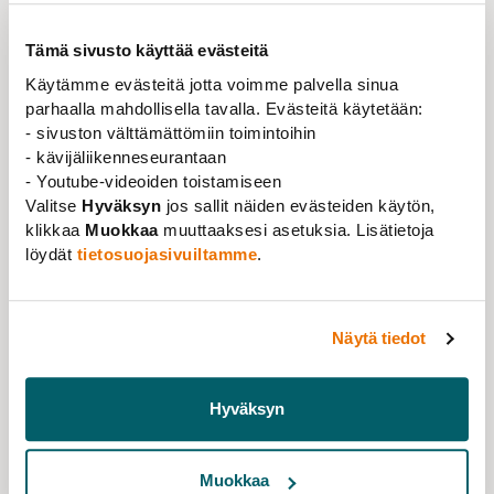
Tämä sivusto käyttää evästeitä
Käytämme evästeitä jotta voimme palvella sinua
parhaalla mahdollisella tavalla. Evästeitä käytetään:
- sivuston välttämättömiin toimintoihin
- kävijäliikenneseurantaan
- Youtube-videoiden toistamiseen
Valitse
Hyväksyn
jos sallit näiden evästeiden käytön,
klikkaa
Muokkaa
muuttaaksesi asetuksia. Lisätietoja
löydät
tietosuojasivuiltamme
.
Näytä tiedot
Uutinen
02.05.2025
Valtiosektorin palkansaajille neuvottelutulos
Hyväksyn
Lue lisää
Muokkaa