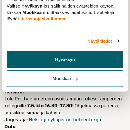
Lakkoavustusta haetaan liitolta sähköisessä palvelussa
Valitse
Hyväksyn
jos sallit näiden evästeiden käytön,
klikkaa
Muokkaa
muuttaaksesi asetuksia. Lisätietoja
lakon jälkeen.
Lakkoavustusohjeet Tieteentekijöiden
löydät
tietosuojasivuiltamme
.
jäsenille – Tieteentekijät
Solidaarisuustapahtumia keskiviikkona
7. toukokuuta
Näytä tiedot
Ainakin Helsingissä ja Oulussa järjestetään
paikallistoimijoiden solidaarisuustapahtumia tuen
Hyväksyn
osoituksena kollegoille Tampereella. Tapahtumiin
osallistuminen tapahtuu vapaa-ajalla. Tämä koskee niin
kokonaistyöajassa kuin säännöllisessä työajassa
Muokkaa
työskenteleviä.
Helsinki
Tule Porthanian eteen osoittamaan tukesi Tampereen-
kollegoille
7.5. klo 16.30-17.30
! Ohjelmassa puheita,
musiikkia, simaa ja kahvia.
Järjestäjä:
Helsingin yliopiston tieteentekijät
Oulu