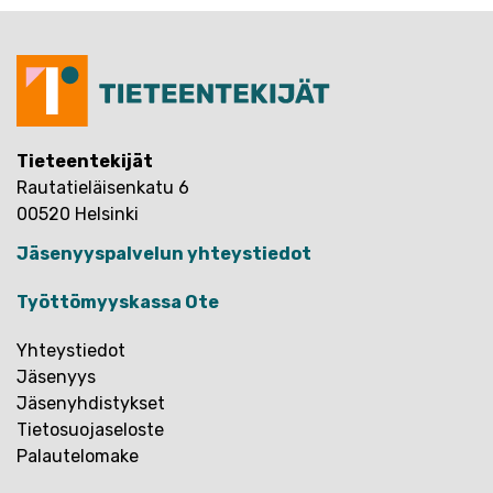
Tieteentekijät
Rautatieläisenkatu 6
00520 Helsinki
Jäsenyyspalvelun yhteystiedot
Työttömyyskassa Ote
Yhteystiedot
Jäsenyys
Jäsenyhdistykset
Tietosuojaseloste
Palautelomake