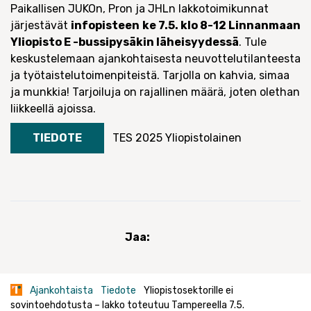
Paikallisen JUKOn, Pron ja JHLn lakkotoimikunnat
järjestävät
infopisteen
ke 7.5. klo 8-12 Linnanmaan
Yliopisto E -bussipysäkin läheisyydessä
. Tule
keskustelemaan ajankohtaisesta neuvottelutilanteesta
ja työtaistelutoimenpiteistä. Tarjolla on kahvia, simaa
ja munkkia! Tarjoiluja on rajallinen määrä, joten olethan
liikkeellä ajoissa.
TIEDOTE
TES 2025
Yliopistolainen
Jaa:
Ajankohtaista
Tiedote
Yliopistosektorille ei
sovintoehdotusta – lakko toteutuu Tampereella 7.5.