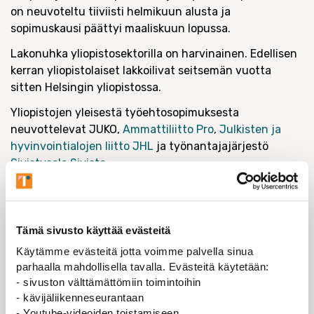
on neuvoteltu tiiviisti helmikuun alusta ja
sopimuskausi päättyi maaliskuun lopussa.
Lakonuhka yliopistosektorilla on harvinainen. Edellisen
kerran yliopistolaiset lakkoilivat seitsemän vuotta
sitten Helsingin yliopistossa.
Yliopistojen yleisestä työehtosopimuksesta
neuvottelevat JUKO,
Ammattiliitto Pro
,
Julkisten ja
hyvinvointialojen liitto JHL
ja työnantajajärjestö
Sivistysala Sivista
.
Ajantasaista tietoa sovittelusta Tieteentekijöiden
somekanavista, JUKOn Facebookissa ja
yliopistotes.fi
-
sivustolla.
Tämä sivusto käyttää evästeitä
Liitto maksaa lakkoon meneville jäsenille
Käytämme evästeitä jotta voimme palvella sinua
avustusta
parhaalla mahdollisella tavalla. Evästeitä käytetään:
- sivuston välttämättömiin toimintoihin
Tieteentekijöiden liitto
maksaa
työtaistelun takia vaille
- kävijäliikenneseurantaan
ansiotuloa jääneille jäsenilleen
lakkoavustusta.
- Youtube-videoiden toistamiseen