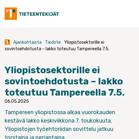
Skip
to
content
Ajankohtaista
Tiedote
Yliopistosektorille ei
sovintoehdotusta – lakko toteutuu Tampereella 7.5.
Yliopistosektorille ei
sovintoehdotusta – lakko
toteutuu Tampereella 7.5.
06.05.2025
Tampereen yliopistossa alkaa vuorokauden
kestävä lakko keskiviikkona 7. toukokuuta.
Yliopistojen työehtoriidan sovittelu jatkuu
torstaina ja perjantaina.