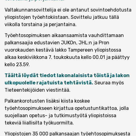
Valtakunnansovittelija ei ole antanut sovintoehdotusta
yliopistojen työehtokiistaan. Sovittelu jatkuu tällä
viikolla torstaina ja perjantaina.
Työehtosopimuksen aikaansaamista vauhdittamaan
palkansaajia edustavien JUKOn, JHL:n ja Pron
vuorokauden kestävä lakko Tampereen yliopistossa
alkaa keskiviikkona 7. toukokuuta kello 00.01 ja päättyy
kello 23.59.
Täältä löydät tiedot lakonalaisista töistä ja lakon
ulkopuolelle rajatuista tehtävistä.
Seuraa myös
Tieteentekijöiden viestintää.
Palkankorotusten lisäksi kiista koskee
työehtosopimukseen kirjattua opetustuntikattoa, jolla
suojellaan opetus- ja tutkimustyötä yliopistoissa
tekeviä liiallisilta työkuormilta.
Yliopistojen 35 000 palkansaajan työehtosopimuksesta