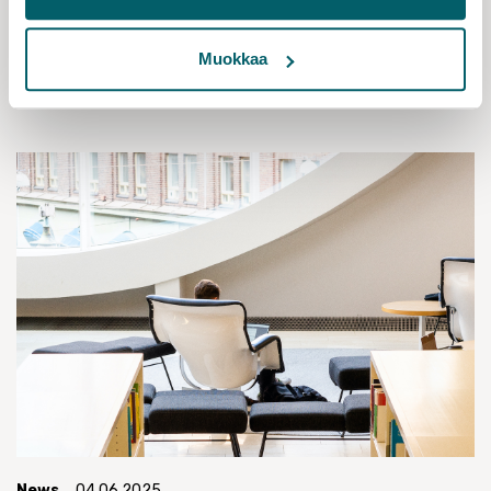
Harjula unravels knots and finds answers
Read more
Muokkaa
News
04.06.2025