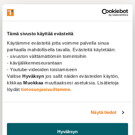
Tämä sivusto käyttää evästeitä
Käytämme evästeitä jotta voimme palvella sinua
parhaalla mahdollisella tavalla. Evästeitä käytetään:
- sivuston välttämättömiin toimintoihin
- kävijäliikenneseurantaan
- Youtube-videoiden toistamiseen
Valitse
Hyväksyn
jos sallit näiden evästeiden käytön,
klikkaa
Muokkaa
muuttaaksesi asetuksia. Lisätietoja
löydät
tietosuojasivuiltamme
.
Näytä tiedot
News
,
News
11.11.2025
Membership Service Specialist Susanna
Hyväksyn