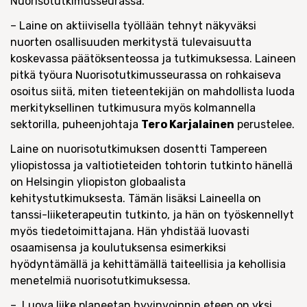
Nuorisotutkimusseurassa.
– Laine on aktiivisella työllään tehnyt näkyväksi
nuorten osallisuuden merkitystä tulevaisuutta
koskevassa päätöksenteossa ja tutkimuksessa. Laineen
pitkä työura Nuorisotutkimusseurassa on rohkaiseva
osoitus siitä, miten tieteentekijän on mahdollista luoda
merkityksellinen tutkimusura myös kolmannella
sektorilla, puheenjohtaja
Tero Karjalainen
perustelee.
Laine on nuorisotutkimuksen dosentti Tampereen
yliopistossa ja valtiotieteiden tohtorin tutkinto hänellä
on Helsingin yliopiston globaalista
kehitystutkimuksesta. Tämän lisäksi Laineella on
tanssi-liiketerapeutin tutkinto, ja hän on työskennellyt
myös tiedetoimittajana. Hän yhdistää luovasti
osaamisensa ja koulutuksensa esimerkiksi
hyödyntämällä ja kehittämällä taiteellisia ja kehollisia
menetelmiä nuorisotutkimuksessa.
– Luova liike planeetan hyvinvoinnin eteen on yksi