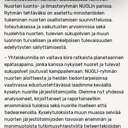
Nuorten luonto- ja ilmastoryhmän NUOLIn parissa.
Ryhmän tehtäväksi on asetettu ministeriöiden
tukeminen nuorten osallistamisen suunnittelussa,
toteutuksessa ja vaikutusten arvioinnissa sekä
huolehtia nuorten, tulevien sukupolvien ja muun
luonnon turvallisen ja elinkelpoisen tulevaisuuden
edellytysten säilyttämisestä.
– Yhteiskunnilla on valtava kiire ratkaista planetaarinen
epätasapaino, jonka kanssa nykyiset nuoret ja tulevat
sukupolvet joutuvat kamppailemaan. NUOLI-ryhmän
nuorten aloitteesta ja heidän tiedontarpeisiinsa
vaativassa edustustehtävässä laadimme keväällä
kyselyn nuorille järjestötoimijoille. Olemme nyt yhdessä
analysoineet, kirjoittaneet ja raportoineetkin
ensimmäisiä tuloksia sekä nuorille itselleen että
tiedeareenoilla. Kyselytuloksista muun muassa selviää
nuorten järjestötoimijoiden toivovan enemmän ja
monimuotoista tutkimusyhteistyötä tieteentekijöiden