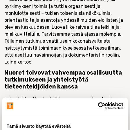
pyrkimykseni toimia ja tutkia orgaanisesti ja
moniulotteisesti – tukien toisenlaisia näkökulmia,
orientaatioita ja asentoja yhdessä muiden elollisten ja
olevien keskuudessa. Luova liike raivaa tilaa leikille ja
mielikuvittelulle. Tarvitsemme tässä ajassa molempia.
Tällainen tutkimus vaatii usein kokonaisvaltaista
heittäytymistä toimimaan kyseisessä hetkessä ilman,
että asettuu havainnoijan ja dokumentaristin rooliin,
Laine kertoo.
Nuoret toivovat vahvempaa osallisuutta
tutkimukseen ja yhteistyötä
tieteentekijöiden kanssa
Laine johtaa Nuorisotutkimusseurassa planetaarisen
nuorisotutkimuksen tutkimusohjelmaa. Planetaarinen
nuorisotutkimus on Laineen tekemä uusi avaus
nuorisotutkimuksen kentällä. Planetaarisessa
Tämä sivusto käyttää evästeitä
nuorisotutkimuksessa nuoria ja nuoruutta tutkitaan