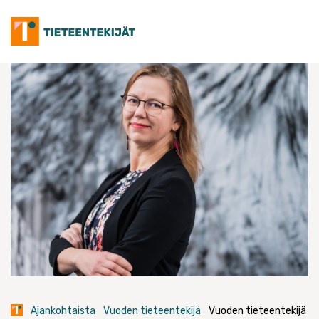
Skip
to
content
Ajankohtaista
Vuoden tieteentekijä
Vuoden tieteentekijä