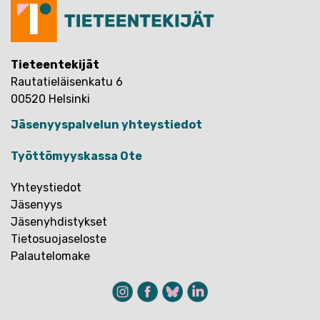
Tieteentekijät
Rautatieläisenkatu 6
00520 Helsinki
Jäsenyyspalvelun yhteystiedot
Työttömyyskassa Ote
Yhteystiedot
Jäsenyys
Jäsenyhdistykset
Tietosuojaseloste
Palautelomake