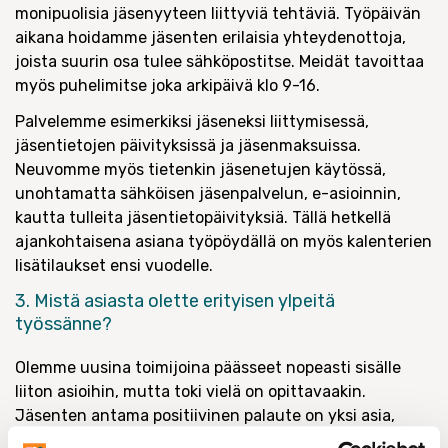
monipuolisia jäsenyyteen liittyviä tehtäviä. Työpäivän
aikana hoidamme jäsenten erilaisia yhteydenottoja,
joista suurin osa tulee sähköpostitse. Meidät tavoittaa
myös puhelimitse joka arkipäivä klo 9-16.
Palvelemme esimerkiksi jäseneksi liittymisessä,
jäsentietojen päivityksissä ja jäsenmaksuissa.
Neuvomme myös tietenkin jäsenetujen käytössä,
unohtamatta sähköisen jäsenpalvelun, e-asioinnin,
kautta tulleita jäsentietopäivityksiä. Tällä hetkellä
ajankohtaisena asiana työpöydällä on myös kalenterien
lisätilaukset ensi vuodelle.
3. Mistä asiasta olette erityisen ylpeitä
työssänne?
Olemme uusina toimijoina päässeet nopeasti sisälle
liiton asioihin, mutta toki vielä on opittavaakin.
Jäsenten antama positiivinen palaute on yksi asia,
josta olemme ylpeitä ja se ilahduttaa. Esimerkiksi juuri