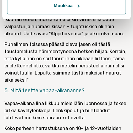
Olin juuri puhelimessa jäsenen kanssa, kun huomasin
Muokkaa
Nipe-kissan aidalla. Yritin vetää vaivihkaa verhoja
ikkunan eteen, mutta tämä olikin virhe, sillä Jade
valpastui ja huomasi kissan – tuijotuskisa oli näin
alkanut. Jade avasi ”Alppitorvensa” ja alkoi ulvomaan.
Puhelimen toisessa päässä oleva jäsen oli tästä
taustamelusta hämmentyneenä hetken hiljaa. Kerroin,
että kyllä hän on soittanut ihan oikeaan liittoon, tämä
ei ole Kennelliitto, vaikka metelin perusteella näin olisi
voinut luulla. Lopulta saimme tästä makoisat naurut
aikaiseksi!”
5. Mitä teette vapaa-aikananne?
Vapaa-aikana Iina liikkuu mielellään luonnossa ja tekee
pitkiä kävelylenkkejä. Lenkkipolut ja hiihtoladut
lähtevät melkein suoraan kotiovelta.
Koko perheen harrastuksena on 10- ja 12-vuotiaiden