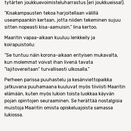
tytärten joukkuevoimisteluharrastus (eri joukkueissa!).
”Kisakampausten tekoa harjoitellaan välillä
useampaankin kertaan, jotta niiden tekeminen sujuu
sitten nopeasti kisa-aamuisin,” Iina kertoo.
Maaritin vapaa-aikaan kuuluu lenkkeily ja
koirapuistoilu:
”Se tuntuu näin korona-aikaan erityisen mukavalta,
kun molemmat voivat ihan livenä tavata
”lajitovereitaan” turvallisesti ulkosalla.”
Perheen parissa puuhastelu ja kesänviettopaikka
jatkuvana puuhamaana kuuluvat myös tiiviisti Maaritin
elämään, kuten myös lukion toista luokkaa käyvän
pojan opintojen seuraaminen. Se herättää nostalgisia
muistoja Maaritin omista opiskeluajoista samassa
lukiossa.