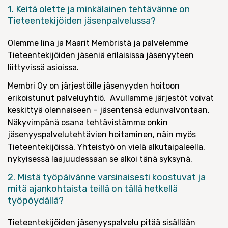
1. Keitä olette ja minkälainen tehtävänne on
Tieteentekijöiden jäsenpalvelussa?
Olemme Iina ja Maarit Membristä ja palvelemme
Tieteentekijöiden jäseniä erilaisissa jäsenyyteen
liittyvissä asioissa.
Membri Oy on järjestöille jäsenyyden hoitoon
erikoistunut palveluyhtiö. Avullamme järjestöt voivat
keskittyä olennaiseen – jäsentensä edunvalvontaan.
Näkyvimpänä osana tehtävistämme onkin
jäsenyyspalvelutehtävien hoitaminen, näin myös
Tieteentekijöissä. Yhteistyö on vielä alkutaipaleella,
nykyisessä laajuudessaan se alkoi tänä syksynä.
2. Mistä työpäivänne varsinaisesti koostuvat ja
mitä ajankohtaista teillä on tällä hetkellä
työpöydällä?
Tieteentekijöiden jäsenyyspalvelu pitää sisällään