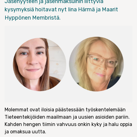
Jäsenyyteen ja jäsenmaksuihin liittyviä
kysymyksiä hoitavat nyt Iina Härmä ja Maarit
Hyppönen Membristä.
Molemmat ovat iloisia päästessään työskentelemään
Tieteentekijöiden maailmaan ja uusien asioiden pariin.
Kahden hengen tiimin vahvuus onkin kyky ja halu oppia
ja omaksua uutta.