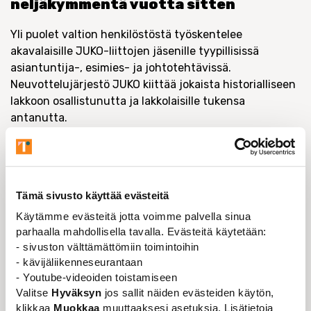
neljäkymmentä vuotta sitten
Yli puolet valtion henkilöstöstä työskentelee
akavalaisille JUKO-liittojen jäsenille tyypillisissä
asiantuntija-, esimies- ja johtotehtävissä.
Neuvottelujärjestö JUKO kiittää jokaista historialliseen
lakkoon osallistunutta ja lakkolaisille tukensa
antanutta.
Ennen tätä kevättä valtiolla on lakkoiltu
nelisenkymmentä vuotta sitten.
JUKOa neuvotteluissa edustaneet valtiosektorin
Tämä sivusto käyttää evästeitä
neuvottelukunnan puheenjohtaja
Jonne Rinne
(SPJL)
Käytämme evästeitä jotta voimme palvella sinua
ja neuvottelupäällikkö
Minna Salminen
korostavat,
parhaalla mahdollisella tavalla. Evästeitä käytetään:
että JUKO-liittojen jäsenten ja aktiivien toiminta
- sivuston välttämättömiin toimintoihin
neuvottelujen vauhdittamiseksi oli ensiarvoisen
- kävijäliikenneseurantaan
tärkeää.
- Youtube-videoiden toistamiseen
– Lakisääteinen vientimalli on muuttanut
Valitse
Hyväksyn
jos sallit näiden evästeiden käytön,
klikkaa
Muokkaa
muuttaaksesi asetuksia. Lisätietoja
työmarkkinaneuvottelujen logiikkaa. Toimivan sisäisen