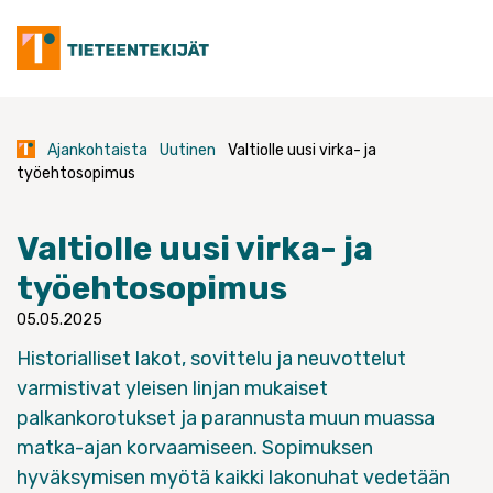
Skip
to
content
Ajankohtaista
Uutinen
Valtiolle uusi virka- ja
työehtosopimus
Valtiolle uusi virka- ja
työehtosopimus
05.05.2025
Historialliset lakot, sovittelu ja neuvottelut
varmistivat yleisen linjan mukaiset
palkankorotukset ja parannusta muun muassa
matka-ajan korvaamiseen. Sopimuksen
hyväksymisen myötä kaikki
lakonuhat vedetään