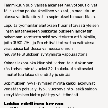
Tammikuun puolivälissä alkaneet neuvottelut olivat
tällä kertaa poikkeuksellisen vaikeat, ja maaliskuun
alussa valtiolla siirryttiin sopimuksettomaan tilaan.
Lopulta työmarkkinalaitoksen huomattavasti yleisen
linjan alittaneeseen palkkatarjoukseen lähdettiin
hakemaan korotusta sekä sovittelusta että lakoilla,
joita JUKO, JHL ja Pro ehtivät toteuttaa valituissa
virastoissa kahdessa vaiheessa ennen
neuvottelutuloksen syntymistä vappuaattona.
Kolmas lakonuhka käynnisti virkariitalautakunnan
käsittelyn, minkä vuoksi 22. toukokuuta alkavaksi
ilmoitettua lakoa oli ehditty jo siirtää.
Sopimuksen hyväksymisen myötä kaikki lakonuhat
vedetään pois ja ylityö-, vuoronvaihto- sekä saldon
kerryttämisen kielto päättyy välittömästi.
Lakko edellisen kerran