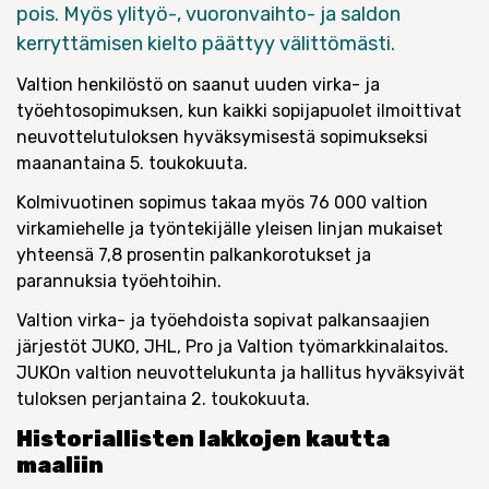
pois. Myös ylityö-, vuoronvaihto- ja saldon
kerryttämisen kielto päättyy välittömästi.
Valtion henkilöstö on saanut uuden virka- ja
työehtosopimuksen, kun kaikki sopijapuolet ilmoittivat
neuvottelutuloksen hyväksymisestä sopimukseksi
maanantaina 5. toukokuuta.
Kolmivuotinen sopimus takaa myös 76 000 valtion
virkamiehelle ja työntekijälle yleisen linjan mukaiset
yhteensä 7,8 prosentin palkankorotukset ja
parannuksia työehtoihin.
Valtion virka- ja työehdoista sopivat palkansaajien
järjestöt JUKO, JHL, Pro ja Valtion työmarkkinalaitos.
JUKOn valtion neuvottelukunta ja hallitus hyväksyivät
tuloksen perjantaina 2. toukokuuta.
Historiallisten lakkojen kautta
maaliin