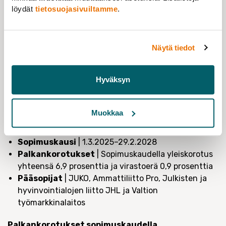
löydät
tietosuojasivuiltamme
.
ja järjestöjen välisen yhteistyön ansioista pystyimme
sopeutumaan tilanteeseen ja neuvottelemaan kovassa
paineessa. Suuri kiitos JUKO-liittojen jäsenille, jotka
laittoivat itsensä likoon oikeudenmukaisten
Näytä tiedot
palkankorotusten puolesta.
Tieteentekijöiden valtiosektorilla työskentelevät
Hyväksyn
jäsenet ovat saaneet tänään jäsenviestin sopimuksen
sisällöstä.
Muokkaa
Valtion virka- ja työehtosopimus
Sopimuskausi
| 1.3.2025–29.2.2028
Palkankorotukset
| Sopimuskaudella yleiskorotus
yhteensä 6,9 prosenttia ja virastoerä 0,9 prosenttia
Pääsopijat
| JUKO, Ammattiliitto Pro, Julkisten ja
hyvinvointialojen liitto JHL ja Valtion
työmarkkinalaitos
Palkankorotukset sopimuskaudella