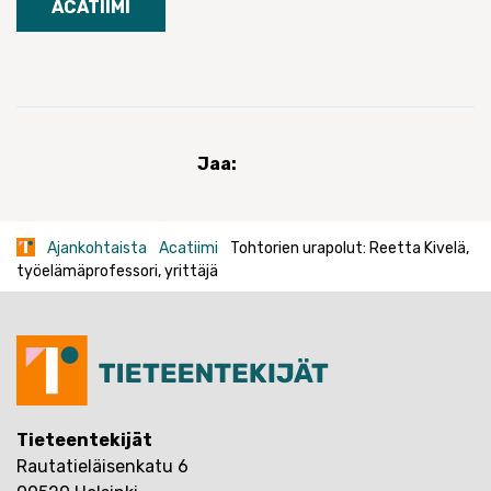
ACATIIMI
Jaa:
Ajankohtaista
Acatiimi
Tohtorien urapolut: Reetta Kivelä,
työelämäprofessori, yrittäjä
Tieteentekijät
Rautatieläisenkatu 6