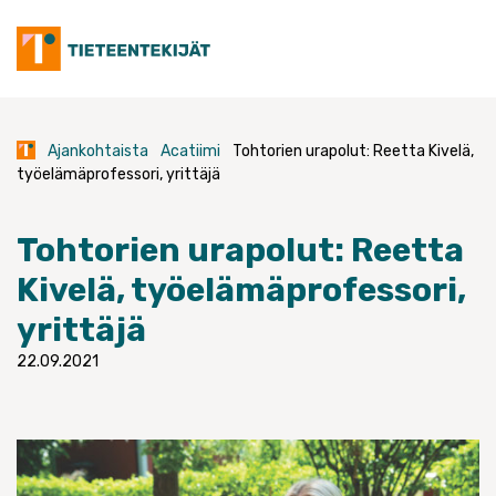
Skip
to
content
Ajankohtaista
Acatiimi
Tohtorien urapolut: Reetta Kivelä,
työelämäprofessori, yrittäjä
Tohtorien urapolut: Reetta
Kivelä, työelämäprofessori,
yrittäjä
22.09.2021