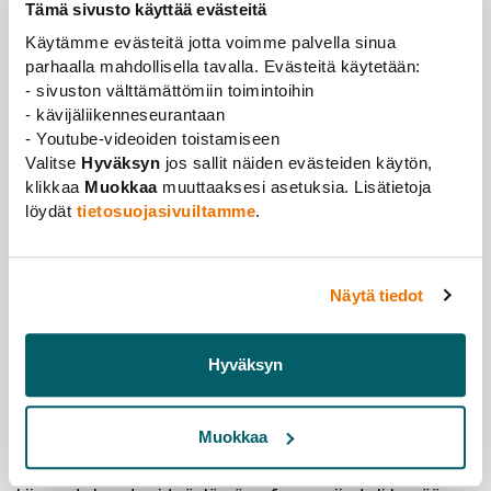
Tämä sivusto käyttää evästeitä
tutkimusyksikön, jonne se halusi nimenomaan
Käytämme evästeitä jotta voimme palvella sinua
elintarvikekemian tohtoreita. Paikka tuntui niin
parhaalla mahdollisella tavalla. Evästeitä käytetään:
sopivalta, että olisi ollut tuhlausta olla hakematta.
- sivuston välttämättömiin toimintoihin
Vuonna 2015 päätin ottaa vuorotteluvapaan. Halusin
- kävijäliikenneseurantaan
- Youtube-videoiden toistamiseen
aikaa itselleni ja perheelleni ja suunnittelin kirjan
Valitse
Hyväksyn
jos sallit näiden evästeiden käytön,
kirjoittamista.
klikkaa
Muokkaa
muuttaaksesi asetuksia. Lisätietoja
Ystäväni
Maija Itkonen
kuitenkin houkutteli minut
löydät
tietosuojasivuiltamme
.
perustamaan yhteisen yrityksen. Gold&Green aloitti
vuonna 2015.
Näytä tiedot
Hieman onnekkaastikin onnistuimme nopeasti
kehittämään Nyhtökauran, ja myimme yrityksen
enemmistön vuonna 2016. Ehtona oli, että jatkoin siellä
Hyväksyn
vuoteen 2019.
Startup-vuosien jälkeen kaipasin taas uutta. Minua
Muokkaa
sitoo kuitenkin kilpailukielto, joten en voinut mennä
teollisuuteen. Dekaani
Ritva Toivosen
puhelu