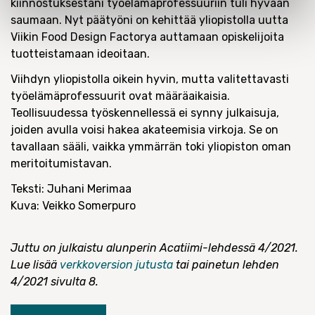
kiinnostuksestani työelämäprofessuuriin tuli hyvään
saumaan. Nyt päätyöni on kehittää yliopistolla uutta
Viikin Food Design Factorya auttamaan opiskelijoita
tuotteistamaan ideoitaan.
Viihdyn yliopistolla oikein hyvin, mutta valitettavasti
työelämäprofessuurit ovat määräaikaisia.
Teollisuudessa työskennellessä ei synny julkaisuja,
joiden avulla voisi hakea akateemisia virkoja. Se on
tavallaan sääli, vaikka ymmärrän toki yliopiston oman
meritoitumistavan.
Teksti: Juhani Merimaa
Kuva: Veikko Somerpuro
Juttu on julkaistu alunperin Acatiimi-lehdessä 4/2021.
Lue lisää
verkkoversion jutusta
tai painetun lehden
4/2021 sivulta 8.