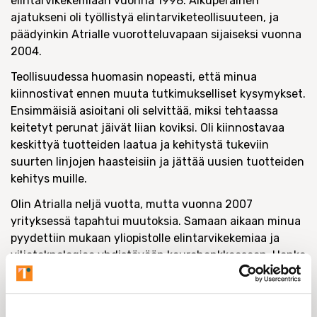
elintarvikekemiaan vuonna 1998. Alkuperäinen
ajatukseni oli työllistyä elintarviketeollisuuteen, ja
päädyinkin Atrialle vuorotteluvapaan sijaiseksi vuonna
2004.
Teollisuudessa huomasin nopeasti, että minua
kiinnostivat ennen muuta tutkimukselliset kysymykset.
Ensimmäisiä asioitani oli selvittää, miksi tehtaassa
keitetyt perunat jäivät liian koviksi. Oli kiinnostavaa
keskittyä tuotteiden laatua ja kehitystä tukeviin
suurten linjojen haasteisiin ja jättää uusien tuotteiden
kehitys muille.
Olin Atrialla neljä vuotta, mutta vuonna 2007
yrityksessä tapahtui muutoksia. Samaan aikaan minua
pyydettiin mukaan yliopistolle elintarvikekemiaa ja
viljateknologiaa yhdistävään kaurahankkeeseen. Hanke
oli erittäin kiinnostava, ja tein siinä väitöskirjani.
Väitöksen jälkeen vuonna 2011 mietin jäämistä
akateemiselle uralle, mutta juuri silloin Fazer perusti