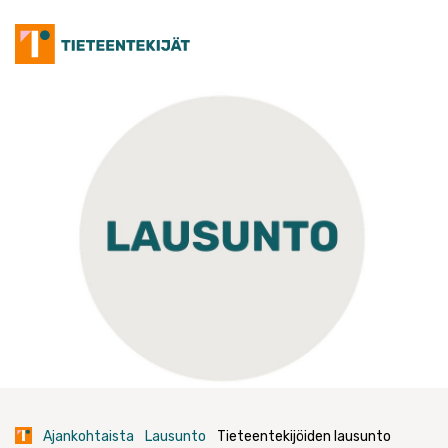
Skip
to
content
Ajankohtaista
Lausunto
Tieteentekijöiden lausunto