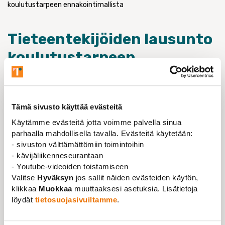
koulutustarpeen ennakointimallista
Tieteentekijöiden lausunto
koulutustarpeen
ennakointimallista
10.09.2025
Kiitämme työryhmää koulutuksen ennakointimallin
Tämä sivusto käyttää evästeitä
laatimisesta. Ennakointimalli on hyvä työkalu
Käytämme evästeitä jotta voimme palvella sinua
etenkin lähitulevaisuuden koulutustarpeen
parhaalla mahdollisella tavalla. Evästeitä käytetään:
hahmottamiseen, mutta sitä ei tule käyttää yksinään
- sivuston välttämättömiin toimintoihin
määrittämään sitä, mille aloille ja miten paljon
- kävijäliikenneseurantaan
- Youtube-videoiden toistamiseen
tulevaisuudessa koulutetaan. Etenkin pidemmän
Valitse
Hyväksyn
jos sallit näiden evästeiden käytön,
aikavälin suunnittelussa ennakointimalliin liittyy useita
klikkaa
Muokkaa
muuttaaksesi asetuksia. Lisätietoja
epävarmuuksia ja vajavaisuuksia – minkä
löydät
tietosuojasivuiltamme
.
työryhmäkin raportissaan toki tunnistaa.
Koulutuspoliittisen päätöksenteon taustatietona