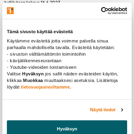
hallituksen kokous 16.6.2023
Tieteentekijöiden
hallituksen kokous
Tämä sivusto käyttää evästeitä
Käytämme evästeitä jotta voimme palvella sinua
16.6.2023
parhaalla mahdollisella tavalla. Evästeitä käytetään:
07.06.2023
- sivuston välttämättömiin toimintoihin
- kävijäliikenneseurantaan
Tieteentekijöiden liiton hallituksen kesäkuun
- Youtube-videoiden toistamiseen
kokous pidetään perjantaina 16.6.2023.
Valitse
Hyväksyn
jos sallit näiden evästeiden käytön,
klikkaa
Muokkaa
muuttaaksesi asetuksia. Lisätietoja
Aiheina muun muassa:
löydät
tietosuojasivuiltamme
.
Jukon esittely
Kielipolitiikkatyöryhmän asettaminen
Kuulumiset työryhmistä
Näytä tiedot
Hallitusneuvottelujen tilanne
Sijoituspäätös tuuli- ja aurinkoenergiarahastoon
Hyväksyn
Ym. ajankohtaisia asioita