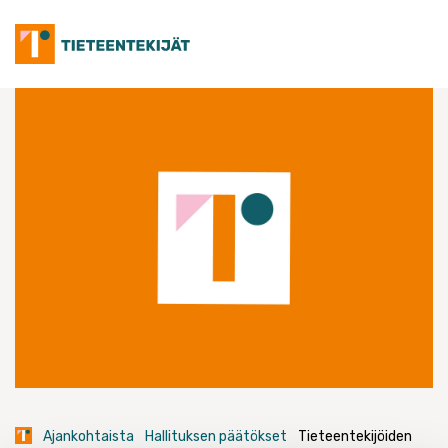
Skip
to
content
Ajankohtaista
Hallituksen päätökset
Tieteentekijöiden