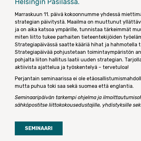
Helsingin Pasilassa.
Marraskuun 11. päivä kokoonnumme yhdessä miettimää
strategian päivitystä. Maailma on muuttunut yllättäv
ja on aika katsoa ympärille, tunnistaa tärkeimmät m
miten liitto tukee parhaiten tieteentekijöiden työel
Strategiapäivässä saatte kääriä hihat ja hahmotella
Strategiapäivää pohjustetaan toimintaympäristön ana
pohjalta liiton hallitus laatii uuden strategian. Tarjol
aktiivista ajattelua ja työskentelyä – tervetuloa!
Perjantain seminaarissa ei ole etäosallistumismahdoll
mutta puhua toki saa sekä suomea että englantia.
Seminaaripäivän tarkempi ohjelma ja ilmoittautumisoh
sähköpostitse liittokokousedustajille, yhdistyksille sekä
SEMINAARI