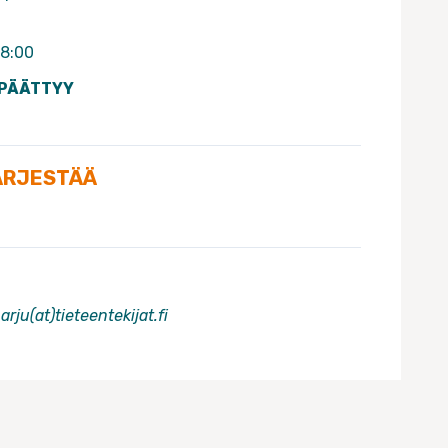
18:00
 PÄÄTTYY
ÄRJESTÄÄ
arju(at)tieteentekijat.fi