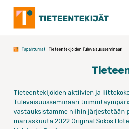
Skip
to
content
Tapahtumat
Tieteentekijöiden Tulevaisuusseminaari
Tietee
Tieteentekijöiden aktiivien ja liittoko
Tulevaisuusseminaari toimintaympäri
vastauksistamme niihin järjestetään p
marraskuuta 2022 Original Sokos Hotel