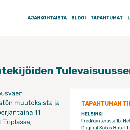
AJANKOHTAISTA
BLOGI
TAPAHTUMAT
ntekijöiden Tulevaisuusse
kousväen
stön muutoksista ja
TAPAHTUMAN TI
erjantaina 11.
HELSINKI
 Triplassa,
Fredikanterassi 1b, Hel
Original Sokos Hotel Tr