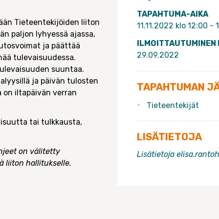
TAPAHTUMA-AIKA
n Tieteentekijöiden liiton
11.11.2022 klo 12:00 - 
än paljon lyhyessä ajassa,
ILMOITTAUTUMINEN
uutosvoimat ja päättää
29.09.2022
ämää tulevaisuudessa.
 tulevaisuuden suuntaa.
lyysillä ja päivän tulosten
TAPAHTUMAN J
la on iltapäivän verran
Tieteentekijät
isuutta tai tulkkausta,
LISÄTIETOJA
jeet on välitetty
Lisätietoja elisa.rantoh
 liiton hallitukselle.