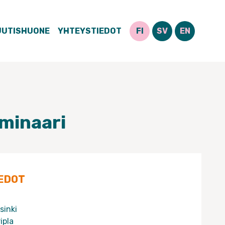
UUTISHUONE
YHTEYSTIEDOT
FI
SV
EN
minaari
EDOT
sinki
ipla