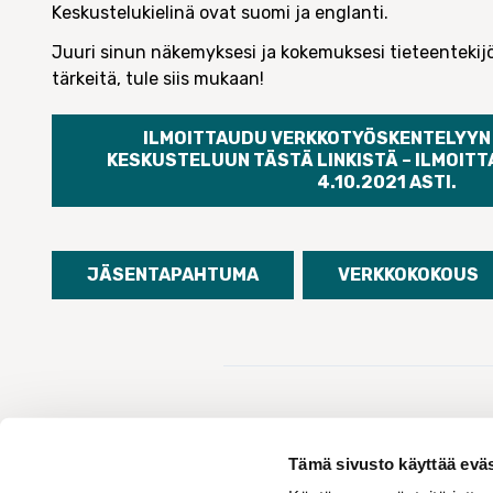
Keskustelukielinä ovat suomi ja englanti.
Juuri sinun näkemyksesi ja kokemuksesi tieteenteki
tärkeitä, tule siis mukaan!
ILMOITTAUDU VERKKOTYÖSKENTELYYN 
KESKUSTELUUN TÄSTÄ LINKISTÄ – ILMOITT
4.10.2021 ASTI.
JÄSENTAPAHTUMA
VERKKOKOKOUS
Tämä sivusto käyttää eväs