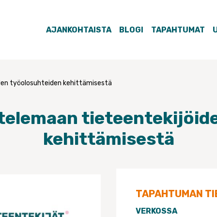
AJANKOHTAISTA
BLOGI
TAPAHTUMAT
den työolosuhteiden kehittämisestä
telemaan tieteentekijöid
kehittämisestä
TAPAHTUMAN TI
VERKOSSA