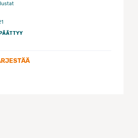
lustat
21
 PÄÄTTYY
ÄRJESTÄÄ