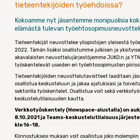
tieteentekijöiden työehdoissa?
Kokoamme nyt jäsentemme monipuolisia kok
elämästä tulevan työehtosopimusneuvottelu
Tieteentekijät neuvottelee yliopistojen yleisestä ty
2022. Tämän lisäksi osallistumme julkisen ja yksityis
akavalaisten neuvottelujärjestöjemme JUKO:n ja YT
työskentelevät useiden eri työehtosopimusten piiriss
Tieteentekijöiden neuvottelutavoitteet laaditaan jäse
osallistua keskusteluun ja jakaa ajatuksiasi ja toiveita
sektorilla työskentelet. Osallistua voit sekä verkkoty
keskustelutilaisuuden kautta.
Verkkotyöskentely (Howspace-alustalla) on auki
8.10.2021 ja Teams-keskustelutilaisuus järjeste
klo 16–18.
Kiinnostuksesi mukaan voit osallistua joko molempiin 