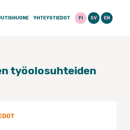
UUTISHUONE
YHTEYSTIEDOT
FI
SV
EN
en työolosuhteiden
EDOT