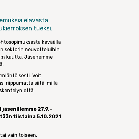
emuksia elävästä
kierroksen tueksi.
öehtosopimuksesta keväällä
en sektorin neuvotteluihin
N:n kautta. Jäsenemme
ä.
nlähtöisesti. Voit
si riippumatta siitä, millä
öskentelyn että
 jäsenillemme 27.9.–
tään tiistaina 5.10.2021
tai vain toiseen.