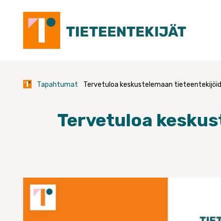
Skip
to
content
Tapahtumat
Tervetuloa keskustelemaan tieteentekijöi
Tervetuloa keskus