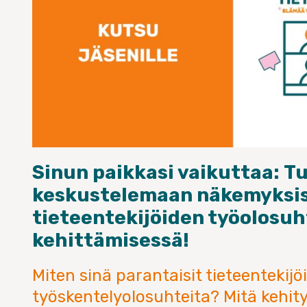
Sinun paikkasi vaikuttaa: Tu
keskustelemaan näkemyksis
tieteentekijöiden työolosu
kehittämisessä!
Miten sinä parantaisit tieteentekijö
työskentelyolosuhteita? Mitä kehit