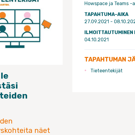
Howspace ja Teams -a
TAPAHTUMA-AIKA
27.09.2021 - 08.10.20
ILMOITTAUTUMINEN
04.10.2021
TAPAHTUMAN J
Tieteentekijät
le
täsi
hteiden
iden
yskohteita näet