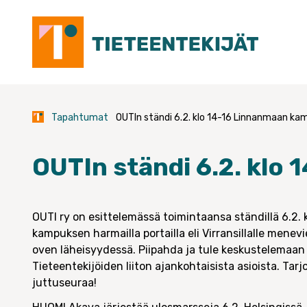
Skip
to
content
Tapahtumat
OUTIn ständi 6.2. klo 14-16 Linnanmaan kam
OUTIn ständi 6.2. klo
OUTI ry on esittelemässä toimintaansa ständillä 6.2.
kampuksen harmailla portailla eli Virransillalle menev
oven läheisyydessä. Piipahda ja tule keskustelemaan
Tieteentekijöiden liiton ajankohtaisista asioista. Tarjo
juttuseuraa!