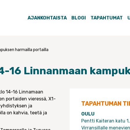
AJANKOHTAISTA
BLOGI
TAPAHTUMAT
puksen harmailla portailla
 14-16 Linnanmaan kampuks
 klo 14-16 Linnamaan
ien portaiden vieressä, X1-
TAPAHTUMAN TI
 yhdistyksen ja
lla on kahvia, teetä ja
OULU
Pentti Kaiteran katu 1
Virransillalle menevie