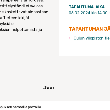
 Tampereella ja Turussa,
 esittelyständi
ei ole
osa
TAPAHTUMA-AIKA
ä ne koskettavat ainoastaan
06.02.2024 klo 14:00 
ja Tieteentekijät
yksiä eli
TAPAHTUMAN J
uksien helpottamista ja
Oulun yliopiston tie
Jaa:
puksen harmailla portailla