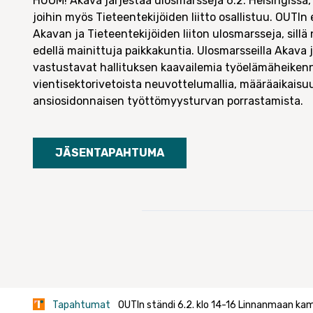
HUOM! Akava järjestää ulosmarsseja 6.2. Helsingissä,
joihin myös Tieteentekijöiden liitto osallistuu. OUTIn
Akavan ja Tieteentekijöiden liiton ulosmarsseja, sill
edellä mainittuja paikkakuntia. Ulosmarsseilla Akava 
vastustavat hallituksen kaavailemia työelämäheikenn
vientisektorivetoista neuvottelumallia, määräaikaisu
ansiosidonnaisen työttömyysturvan porrastamista.
JÄSENTAPAHTUMA
Tapahtumat
OUTIn ständi 6.2. klo 14-16 Linnanmaan kam