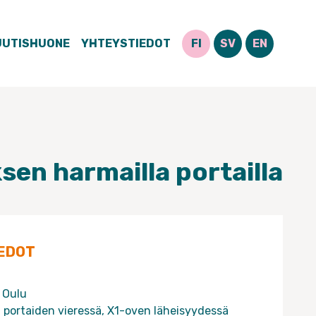
UUTISHUONE
YHTEYSTIEDOT
FI
SV
EN
en harmailla portailla
EDOT
, Oulu
n portaiden vieressä, X1-oven läheisyydessä