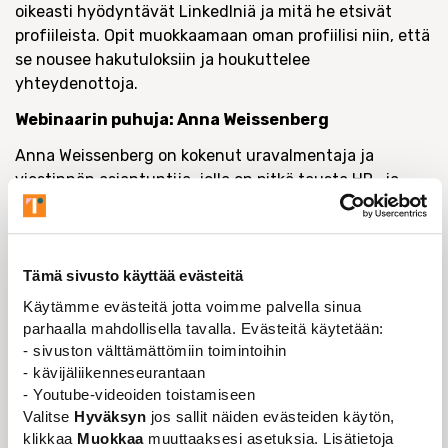
oikeasti hyödyntävät LinkedIniä ja mitä he etsivät
profiileista. Opit muokkaamaan oman profiilisi niin, että
se nousee hakutuloksiin ja houkuttelee
yhteydenottoja.
Webinaarin puhuja: Anna Weissenberg
Anna Weissenberg on kokenut uravalmentaja ja
viestinnän asiantuntija, jolla on pitkä tausta HR- ja
kehittämistyössä sekä Suomessa että ulkomailla. Hän
on erikoistunut asiantuntijoiden, alanvaihtajien ja
työnhakijoiden tukemiseen urapolkujen eri vaiheissa
sekä ammatillisen identiteetin selkeyttämisessä.
Tämä sivusto käyttää evästeitä
Käytämme evästeitä jotta voimme palvella sinua
parhaalla mahdollisella tavalla. Evästeitä käytetään:
- sivuston välttämättömiin toimintoihin
TAPAHTUMAN TIEDOT
- kävijäliikenneseurantaan
- Youtube-videoiden toistamiseen
VERKOSSA
Valitse
Hyväksyn
jos sallit näiden evästeiden käytön,
klikkaa
Muokkaa
muuttaaksesi asetuksia. Lisätietoja
TAPAHTUMA-AIKA