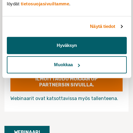
löydät
tietosuojasivuiltamme
.
09.09.2026 klo 18:00 - 19:00
TAPAHTUMAN JÄRJESTÄÄ
Näytä tiedot
Tieteentekijät
UP! Partners
Hyväksyn
LISÄTIETOJA
Muokkaa
ILMOITTAUDU MUKAAN UP
PARTNERSIN SIVUILLA.
Webinaarit ovat katsottavissa myös tallenteena.
WEBINAARI