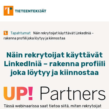
Skip
to
content
Tapahtumat
Näin rekrytoijat käyttävät LinkedIniä –
rakenna profiili joka löytyy ja kiinnostaa
Näin rekrytoijat käyttävät
LinkedIniä – rakenna profiili
joka löytyy ja kiinnostaa
Tässä webinaarissa saat tietoa siitä, miten rekrytoijat