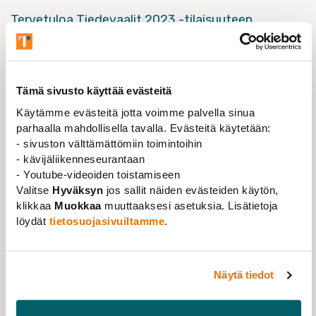
Tervetuloa Tiedevaalit 2023 -tilaisuuteen
kuulemaan mitä eduskuntavaalien tulos voi
merkitä tieteentekemiselle ja tieteentekijöille!
Politiikan tutkijat
Emilia Palonen
Helsingin
Tämä sivusto käyttää evästeitä
yliopistosta ja
Juha Ylisalo
Turun yliopistosta pohtivat
Käytämme evästeitä jotta voimme palvella sinua
Kirsti Sintosen
johdolla, miltä vaalitulos näyttää
parhaalla mahdollisella tavalla. Evästeitä käytetään:
tieteentekijän ja erityisesti
Tieteentekijöiden
- sivuston välttämättömiin toimintoihin
vaalitavoitteiden
näkökulmasta.
- kävijäliikenneseurantaan
- Youtube-videoiden toistamiseen
Tilaisuus järjestetään torstaina 13. huhtikuuta klo 12–
Valitse
Hyväksyn
jos sallit näiden evästeiden käytön,
13 Microsoft Teams -alustalla.
klikkaa
Muokkaa
muuttaaksesi asetuksia. Lisätietoja
löydät
tietosuojasivuiltamme
.
ILMOITTAUDU MUKAAN 12.4. KLO 12.00
MENNESSÄ.
Näytä tiedot
Tilaisuuden lopussa on tuokio muutamalle
yleisökysymykselle. Voit myös jättää kysymyksesi
tutkijoille etukäteen ilmoittautumisen yhteydessä.