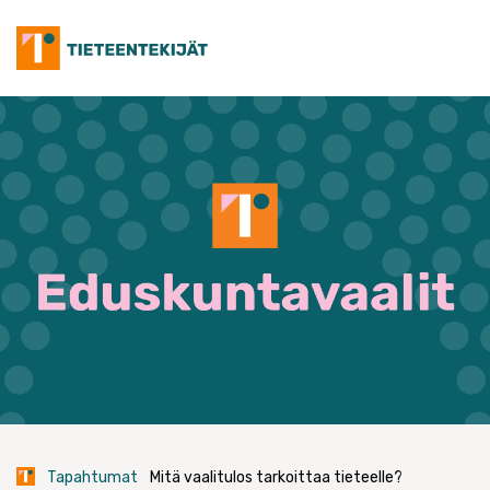
Skip
to
content
Tapahtumat
Mitä vaalitulos tarkoittaa tieteelle?