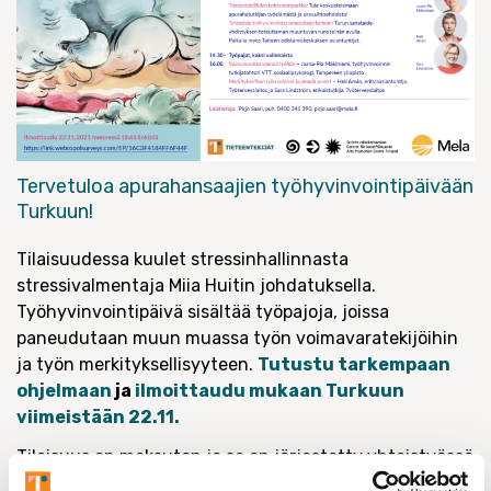
Tervetuloa apurahansaajien työhyvinvointipäivään
Turkuun!
Tilaisuudessa kuulet stressinhallinnasta
stressivalmentaja Miia Huitin johdatuksella.
Työhyvinvointipäivä sisältää työpajoja, joissa
paneudutaan muun muassa työn voimavaratekijöihin
ja työn merkityksellisyyteen.
Tutustu tarkempaan
ohjelmaan
ja
ilmoittaudu mukaan Turkuun
viimeistään 22.11.
Tilaisuus on maksuton ja se on järjestetty yhteistyössä
Melan, Tieteentekijöiden ja Taiteen