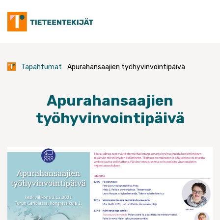
Skip
to
content
Tapahtumat
Apurahansaajien työhyvinvointipäivä
Apurahansaajien
työhyvinvointipäivä