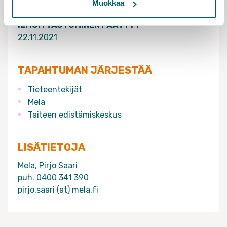
Muokkaa
02.12.2021 klo 12:00 - 16:00
ILMOITTAUTUMINEN PÄÄTTYY
22.11.2021
TAPAHTUMAN JÄRJESTÄÄ
Tieteentekijät
Mela
Taiteen edistämiskeskus
LISÄTIETOJA
Mela, Pirjo Saari
puh. 0400 341 390
pirjo.saari (at) mela.fi