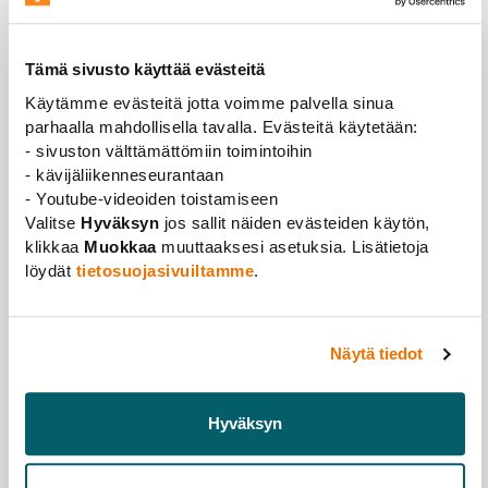
edistämiskeskuksen kanssa.
Tämä sivusto käyttää evästeitä
Voit seurata pääluentoa myös verkon
Käytämme evästeitä jotta voimme palvella sinua
kautta striimattuna
tästä linkistä
. Striimiin
parhaalla mahdollisella tavalla. Evästeitä käytetään:
ei tarvitse ilmoittautua ennakkooon.
- sivuston välttämättömiin toimintoihin
- kävijäliikenneseurantaan
- Youtube-videoiden toistamiseen
Päivien toteutuksessa on huomioitu viranomaisten
Valitse
Hyväksyn
jos sallit näiden evästeiden käytön,
hygieniasuositukset. Tilaisuudessa on käytössä
klikkaa
Muokkaa
muuttaaksesi asetuksia. Lisätietoja
koronapassi.
löydät
tietosuojasivuiltamme
.
Näytä tiedot
TAPAHTUMAN TIEDOT
VERKOSSA
Hyväksyn
sekä Turun Caribiassa, Kongressikuja 1.
TAPAHTUMA-AIKA