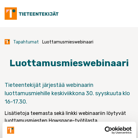
Skip
to
content
Tapahtumat
Luottamusmieswebinaari
Luottamusmieswebinaari
Tieteentekijät järjestää webinaarin
luottamusmiehille keskiviikkona 30. syyskuuta klo
16-17.30.
Lisätietoja teemasta sekä linkki webinaariin löytyvät
luottamusmiesten Howspace-työtilasta.