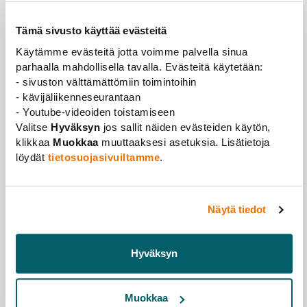
TAPAHTUMAN TIEDOT
Tämä sivusto käyttää evästeitä
VERKOSSA
Käytämme evästeitä jotta voimme palvella sinua
parhaalla mahdollisella tavalla. Evästeitä käytetään:
TAPAHTUMA-AIKA
- sivuston välttämättömiin toimintoihin
30.09.2026 klo 16:00 - 17:30
- kävijäliikenneseurantaan
- Youtube-videoiden toistamiseen
Valitse
Hyväksyn
jos sallit näiden evästeiden käytön,
TAPAHTUMAN JÄRJESTÄÄ
klikkaa
Muokkaa
muuttaaksesi asetuksia. Lisätietoja
löydät
tietosuojasivuiltamme
.
Tieteentekijät
LISÄTIETOJA
Näytä tiedot
Lisätietoja reetta.kuosmanen(at)tieteentekijat.fi
Hyväksyn
Muokkaa