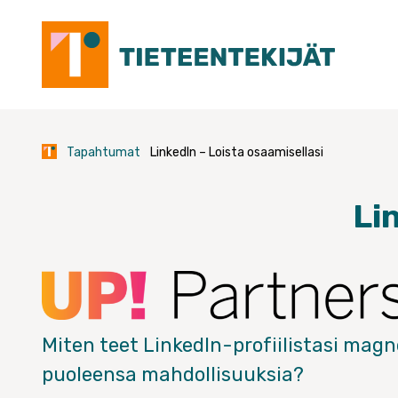
Skip
to
content
Tapahtumat
LinkedIn – Loista osaamisellasi
Li
Miten teet LinkedIn-profiilistasi magn
puoleensa mahdollisuuksia?