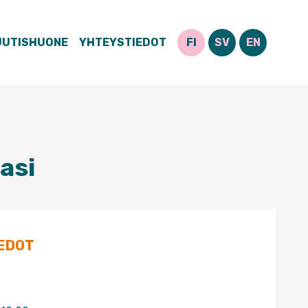
UUTISHUONE
YHTEYSTIEDOT
FI
SV
EN
asi
EDOT