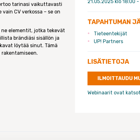
21.05.2025 klo 18:00 -
rtoo tarinasi vaikuttavasti
e vain CV verkossa – se on
TAPAHTUMAN J
 ne elementit, jotka tekevät
Tieteentekijät
lista brändiäsi sisällön ja
UP! Partners
kavat löytää sinut. Tämä
i rakentamiseen.
LISÄTIETOJA
ILMOITTAUDU MU
Webinaarit ovat katso