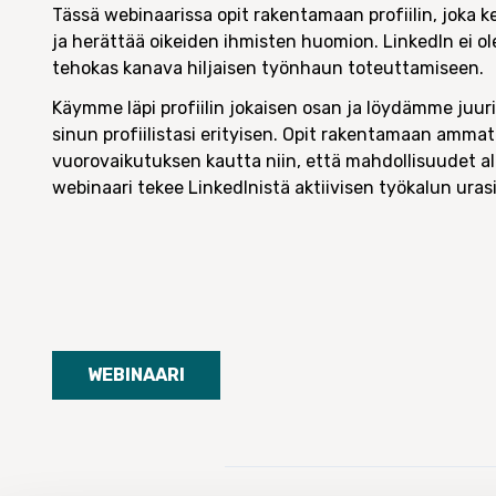
Tässä webinaarissa opit rakentamaan profiilin, joka ke
ja herättää oikeiden ihmisten huomion. LinkedIn ei ol
tehokas kanava hiljaisen työnhaun toteuttamiseen.
Käymme läpi profiilin jokaisen osan ja löydämme juuri
sinun profiilistasi erityisen. Opit rakentamaan ammatil
vuorovaikutuksen kautta niin, että mahdollisuudet al
webinaari tekee LinkedInistä aktiivisen työkalun uras
WEBINAARI