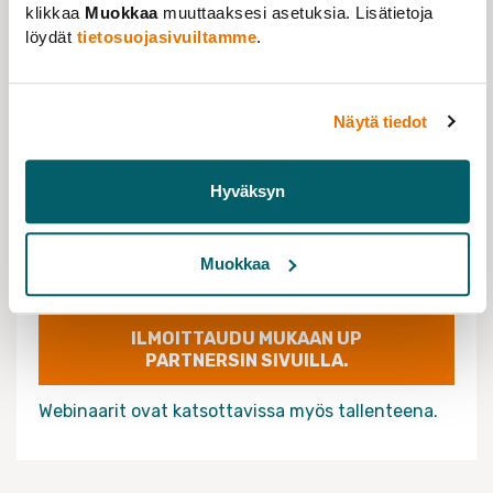
VERKOSSA
klikkaa
Muokkaa
muuttaaksesi asetuksia. Lisätietoja
löydät
tietosuojasivuiltamme
.
TAPAHTUMA-AIKA
11.02.2026 klo 18:00 - 19:00
Näytä tiedot
TAPAHTUMAN JÄRJESTÄÄ
Tieteentekijät
Hyväksyn
UP! Partners
Muokkaa
LISÄTIETOJA
ILMOITTAUDU MUKAAN UP
PARTNERSIN SIVUILLA.
Webinaarit ovat katsottavissa myös tallenteena.