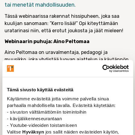
tai menetät mahdollisuuden.
Tässä webinaarissa rakennat hissipuheen, joka saa
kuulijan sanomaan: ”Kerro lisää!” Opi kiteyttämään
uratarinasi niin, että erotut joukosta ja jäät mieleen!
Webinaarin puhuja: Aino Peltomaa
Aino Peltomaa on uravalmentaja, pedagogi ja
muusikko, joka yhdistää luovan ajattelun ja käytännön
uravalmennuksen inspiroivalla tavalla. Hän on tukenut
yli kymmenen vuoden ajan työnhakijoita ja
asiantuntijoita urasuunnan selkeyttämisessä, oman
osaamisen sanoittamisessa ja itsevarmuuden
Tämä sivusto käyttää evästeitä
vahvistamisessa erilaisissa muutostilanteissa.
Käytämme evästeitä jotta voimme palvella sinua
parhaalla mahdollisella tavalla. Evästeitä käytetään:
- sivuston välttämättömiin toimintoihin
- kävijäliikenneseurantaan
TAPAHTUMAN TIEDOT
- Youtube-videoiden toistamiseen
Valitse
Hyväksyn
jos sallit näiden evästeiden käytön,