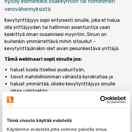
hyödy esimerkiksi osakeyhtiön tai toiminimen
verovähennyksistä.
Kevytyrittäjyys sopii erityisesti sinulle, joka et halua
olla yrittäjyyden tai hallinnon asiantuntija vaan
keskittyä oman osaamisesi myyntiin. Sinun on
kuitenkin ymmärrettävä mihin sitoudut –
kevytyrittäjänäkin olet aivan pesunkestävä yrittäjä.
Tämä webinaari sopii sinulle jos:
haluat luoda itsellesi puskurityön,
toivot mahdollisimman vähäistä byrokratiaa ja
haluat ymmärtää, olisiko kevytyrittäjyys sinulle
oikea vaihtoehto.
Webinaari kuuluu Digiloikka -webinaarisarjaan, jossa
kartoitamme digiaalisia ratkaisuja työllistymiseen.
Työelämä uudistuu ja digitaaliset ratkaisut ovat tulleet
Tämä sivusto käyttää evästeitä
ryminällä myös työnhakuun. Mistä kaikesta tässä
Käytämme evästeitä jotta voimme palvella sinua