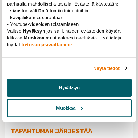
onkaan kyse? Miten löytää ja hyödyntää uusia tapoja ja
parhaalla mahdollisella tavalla. Evästeitä käytetään:
kanavia työllistymiseen?
- sivuston välttämättömiin toimintoihin
- kävijäliikenneseurantaan
Kouluttaja: Pia Klemetti
- Youtube-videoiden toistamiseen
Pia Klemetti on johdon uravalmentaja, HR-
Valitse
Hyväksyn
jos sallit näiden evästeiden käytön,
ammattilainen ja työelämäaiheisten tekstien kirjoittaja,
klikkaa
Muokkaa
muuttaaksesi asetuksia. Lisätietoja
jolla on yli 20 vuotta kokemusta sekä kansainvälisistä
löydät
tietosuojasivuiltamme
.
konserneista että kasvuyhtiöistä.
Näytä tiedot
TAPAHTUMAN TIEDOT
Hyväksyn
VERKOSSA
TAPAHTUMA-AIKA
Muokkaa
04.10.2023 klo 18:00 - 19:00
TAPAHTUMAN JÄRJESTÄÄ