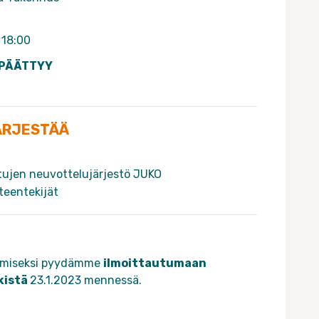
 18:00
 PÄÄTTYY
ÄRJESTÄÄ
ttujen neuvottelujärjestö JUKO
eteentekijät
stämiseksi pyydämme
ilmoittautumaan
kistä
23.1.2023 mennessä.