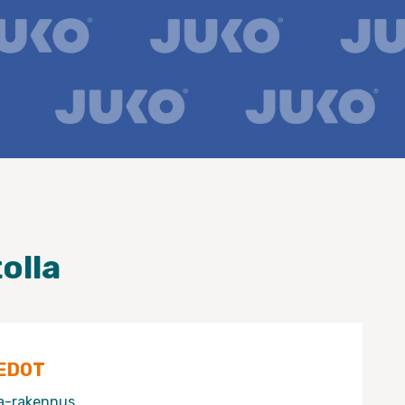
olla
EDOT
ra-rakennus