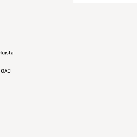
luista
, OAJ