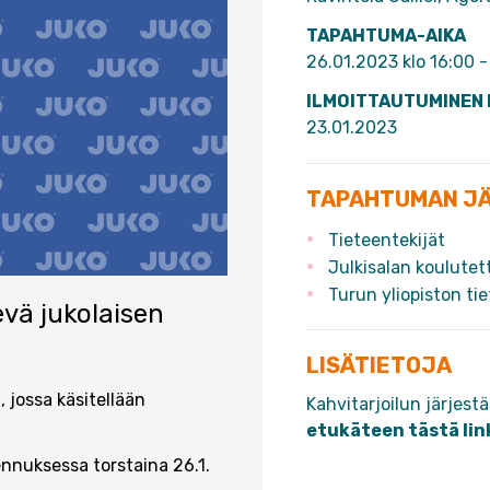
TAPAHTUMA-AIKA
26.01.2023 klo 16:00 -
ILMOITTAUTUMINEN
23.01.2023
TAPAHTUMAN J
Tieteentekijät
Julkisalan koulute
Turun yliopiston ti
evä jukolaisen
LISÄTIETOJA
, jossa käsitellään
Kahvitarjoilun järje
etukäteen tästä lin
ennuksessa torstaina 26.1.