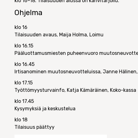
klo 16–18. Tilaisuuden alussa on kahvitarjoilu.
Ohjelma
klo 16
Tilaisuuden avaus, Maija Holma, Loimu
klo 16.15
Pääluottamusmiesten puheenvuoro muutosneuvotte
klo 16.45
Irtisanominen muutosneuvotteluissa, Janne Hälinen
klo 17.15
Työttömyysturvainfo, Katja Kämäräinen, Koko-kassa
klo 17.45
Kysymyksiä ja keskustelua
klo 18
Tilaisuus päättyy