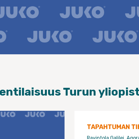
entilaisuus Turun yliopist
TAPAHTUMAN TI
Ravintola Galilei, Ago