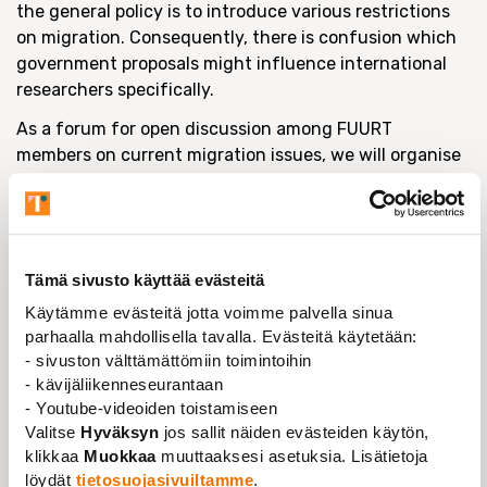
the general policy is to introduce various restrictions
on migration. Consequently, there is confusion which
government proposals might influence international
researchers specifically.
As a forum for open discussion among FUURT
members on current migration issues, we will organise
a webinar on Monday, 6 May at 15.00–16.30. The
programme will include:
Presentations by
Tämä sivusto käyttää evästeitä
Miia Ijäs-Idrobo
, FUURT senior adviser: The current
status of researcher’s residence permit and the
Käytämme evästeitä jotta voimme palvella sinua
government programme initiatives related to
parhaalla mahdollisella tavalla. Evästeitä käytetään:
- sivuston välttämättömiin toimintoihin
migration.
- kävijäliikenneseurantaan
and
- Youtube-videoiden toistamiseen
Valitse
Hyväksyn
jos sallit näiden evästeiden käytön,
Antero Puhakka
, chief shop steward at UEF: FUURT
klikkaa
Muokkaa
muuttaaksesi asetuksia. Lisätietoja
members’ experiences on the Finnish migration system
löydät
tietosuojasivuiltamme
.