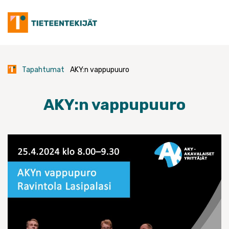
Skip
to
content
Tapahtumat
AKY:n vappupuuro
AKY:n vappupuuro