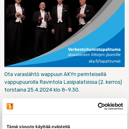
Ota varaslähtö wappuun AKYn perinteisellä
vappupuurolla Ravintola Lasipalatsissa (2. kerros)
torstaina 25.4.2024 klo 8–9.30.
Voit tulla oman aikataulusi mukaan piipahtamaan tai
viihtymään pidempään. Aamupala on tarjolla koko
tilaisuuden ajan. Lämpimästi tervetuloa!
Helsingin Ekonomien riveistä spinnanneen
Tämä sivusto käyttää evästeitä