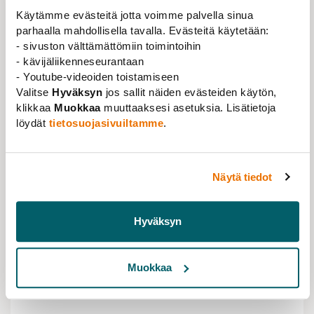
Akateemisen mieskuoron Psaldon kvartetti tuo
Käytämme evästeitä jotta voimme palvella sinua
vappuisen laulutervehdyksensä AKYn
parhaalla mahdollisella tavalla. Evästeitä käytetään:
aamupuurotilaisuuteen.
- sivuston välttämättömiin toimintoihin
- kävijäliikenneseurantaan
Tapahtuma on tarkoitettu AKYn jäsenliittojen yrittäjille
- Youtube-videoiden toistamiseen
ja yrittäjyydestä kiinnostuneille, ja se on maksuton.
Valitse
Hyväksyn
jos sallit näiden evästeiden käytön,
klikkaa
Muokkaa
muuttaaksesi asetuksia. Lisätietoja
ILMOITTAUDU TAPAHTUMAAN TÄÄLLÄ
löydät
tietosuojasivuiltamme
.
Näytä tiedot
TAPAHTUMAN TIEDOT
HELSINKI
Hyväksyn
Mannerheimintie 22-24, Helsinki
Ravintola Lasipalatsi, 2. kerros
Muokkaa
TAPAHTUMA-AIKA
25.04.2024 klo 08:00 - 09:30