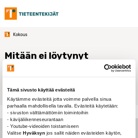
Skip
to
content
Kokous
Mitään ei löytynyt
Emme valitettavasti löytäneet etsimääsi. Ehkä
hakutoiminnosta on apua.
Tämä sivusto käyttää evästeitä
Hae
Käytämme evästeitä jotta voimme palvella sinua
parhaalla mahdollisella tavalla. Evästeitä käytetään:
Kokous
- sivuston välttämättömiin toimintoihin
- kävijäliikenneseurantaan
- Youtube-videoiden toistamiseen
Valitse
Hyväksyn
jos sallit näiden evästeiden käytön,