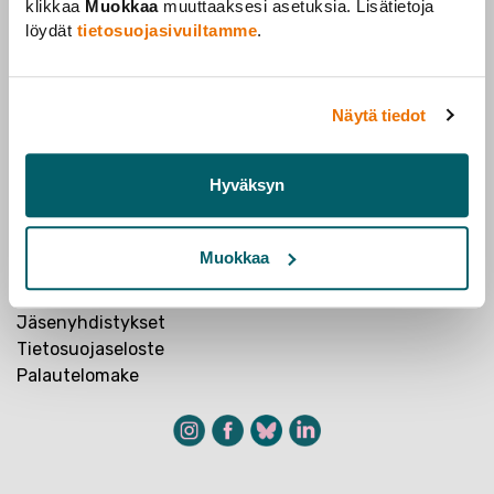
klikkaa
Muokkaa
muuttaaksesi asetuksia. Lisätietoja
löydät
tietosuojasivuiltamme
.
Tieteentekijät
Rautatieläisenkatu 6
Näytä tiedot
00520 Helsinki
Jäsenyyspalvelun yhteystiedot
Hyväksyn
Työttömyyskassa Ote
Muokkaa
Yhteystiedot
Jäsenyys
Jäsenyhdistykset
Tietosuojaseloste
Palautelomake