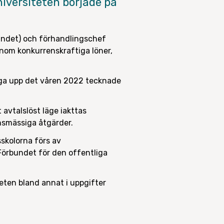
iversiteten började på
undet) och förhandlingschef
enom konkurrenskraftiga löner,
säga upp det våren 2022 tecknade
tt avtalslöst läge iakttas
onsmässiga åtgärder.
skolorna förs av
Förbundet för den offentliga
ten bland annat i uppgifter