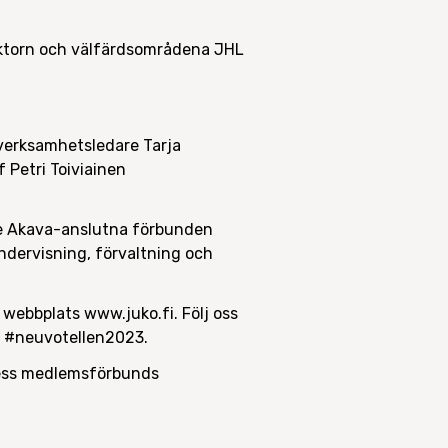
ektorn och välfärdsområdena JHL
verksamhetsledare Tarja
 Petri Toiviainen
 de Akava-anslutna förbunden
ndervisning, förvaltning och
 webbplats www.juko.fi. Följ oss
o #neuvotellen2023.
 dess medlemsförbunds