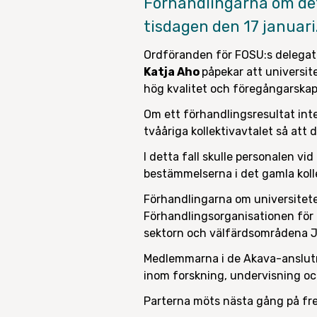
Förhandlingarna om det
tisdagen den 17 januar
Ordföranden för FOSU:s delegati
Katja Aho
påpekar att universit
hög kvalitet och föregångarskap
Om ett förhandlingsresultat int
tvååriga kollektivavtalet så att d
I detta fall skulle personalen vid 
bestämmelserna i det gamla kolle
Förhandlingarna om universitet
Förhandlingsorganisationen för 
sektorn och välfärdsområdena J
Medlemmarna i de Akava-anslutn
inom forskning, undervisning oc
Parterna möts nästa gång på fre