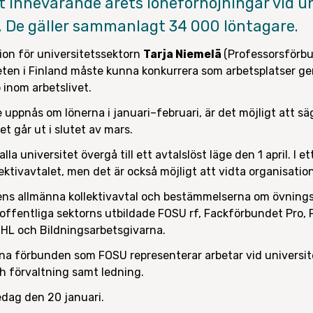
 innevarande årets löneförhöjningar vid un
i. De gäller sammanlagt 34 000 löntagare.
on för universitetssektorn
Tarja Niemelä
(Professorsförb
eten i Finland måste kunna konkurrera som arbetsplatser g
 inom arbetslivet.
e uppnås om lönerna i januari–februari, är det möjligt att 
et går ut i slutet av mars.
alla universitet övergå till ett avtalslöst läge den 1 april. I e
ktivavtalet, men det är också möjligt att vidta organisati
ens allmänna kollektivavtal och bestämmelserna om övnings
offentliga sektorns utbildade FOSU rf, Fackförbundet Pro, 
HL och Bildningsarbetsgivarna.
a förbunden som FOSU representerar arbetar vid universite
h förvaltning samt ledning.
dag den 20 januari.