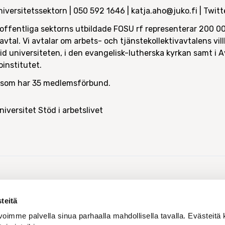
universitetssektorn | 050 592 1646 | katja.aho@juko.fi | Tw
offentliga sektorns utbildade FOSU rf representerar 200 0
avtal. Vi avtalar om arbets- och tjänstekollektivavtalens vi
id universiteten, i den evangelisk-lutherska kyrkan samt i 
oinstitutet.
 som har 35 medlemsförbund.
niversitet
Stöd i arbetslivet
Dela med sig:
teitä
oimme palvella sinua parhaalla mahdollisella tavalla. Evästeitä 
 löner för de 34 000 löntagarna vid universiteten började i 17.1.