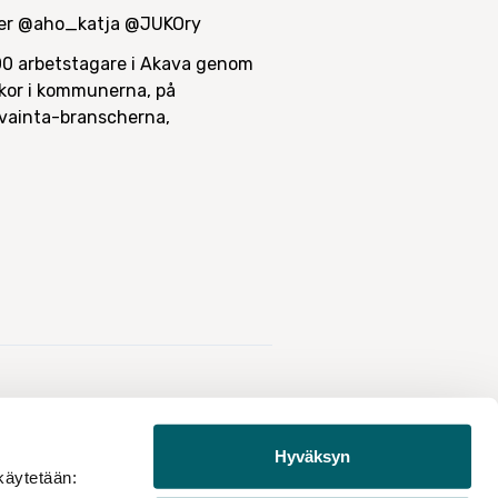
itter @aho_katja @JUKOry
00 arbetstagare i Akava genom
llkor i kommunerna, på
Avainta-branscherna,
Hyväksyn
käytetään: