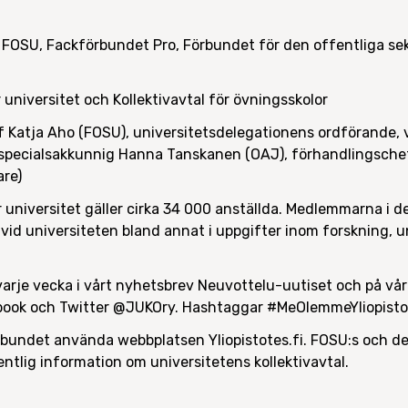
FOSU, Fackförbundet Pro, Förbundet för den offentliga s
 universitet och Kollektivavtal för övningsskolor
 Katja Aho (FOSU), universitetsdelegationens ordförande, 
specialsakkunnig Hanna Tanskanen (OAJ), förhandlingschef
are)
ör universitet gäller cirka 34 000 anställda. Medlemmarna i
vid universiteten bland annat i uppgifter inom forskning, u
arje vecka i vårt nyhetsbrev Neuvottelu-uutiset och på vår
ebook och Twitter @JUKOry. Hashtaggar #MeOlemmeYliopist
elbundet använda webbplatsen Yliopistotes.fi. FOSU:s och
ntlig information om universitetens kollektivavtal.