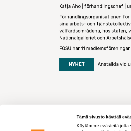
Katja Aho | förhandlingschef | 
Förhandlingsorganisationen för 
sina arbets- och tjänstekollektiv
välfärdsområdena, hos staten, v
Nationalgalleriet och Arbetshäls
FOSU har 11 medlemsföreningar
NYHET
Anställda vid u
Tämä sivusto käyttää eväs
Käytämme evästeitä jotta v
Aktuellt
Nyhet
Förhandlingarna om det innevarande årets