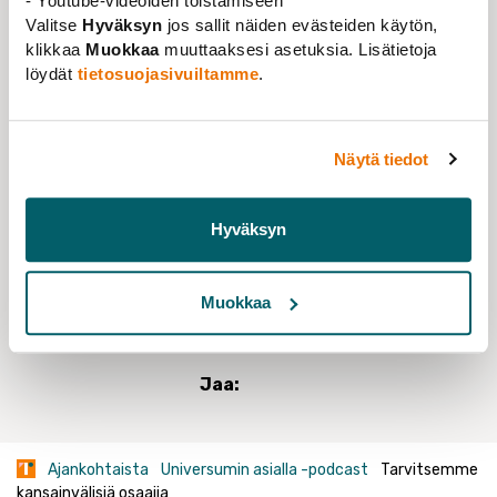
- Youtube-videoiden toistamiseen
Suomeen muuttanut Yeasmin alkoi tutkia
Valitse
Hyväksyn
jos sallit näiden evästeiden käytön,
maahanmuuttoa? Ketä voi kutsua kansainväliseksi
klikkaa
Muokkaa
muuttaaksesi asetuksia. Lisätietoja
tutkijaksi?
löydät
tietosuojasivuiltamme
.
KUUNTELE JAKSO
Näytä tiedot
UNIVERSUMIN ASIALLA -PODCAST
Tiede-
Hyväksyn
ja korkeakoulupolitiikka
Muokkaa
Jaa:
Ajankohtaista
Universumin asialla -podcast
Tarvitsemme
kansainvälisiä osaajia