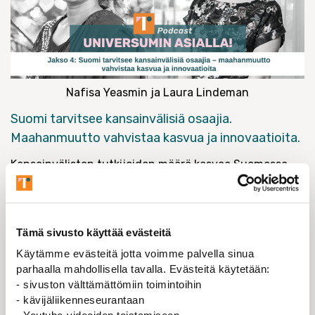
Nafisa Yeasmin ja Laura Lindeman
Suomi tarvitsee kansainvälisiä osaajia.
Maahanmuutto vahvistaa kasvua ja innovaatioita.
Kansainvälisten tutkijoiden määrä kasvaa Suomessa
vauhdilla. Suomi houkuttelee tasa-arvolla ja
koulutuksella, mutta haasteita riittää työllistymistä ja
oleskelulupia myöten.
Tämä sivusto käyttää evästeitä
Yhteiskuntatieteiden tutkija
Nafisa Yeasmin
ja Työ-
Käytämme evästeitä jotta voimme palvella sinua
ja elinkeinoministeriön johtava asiantuntija
Laura
parhaalla mahdollisella tavalla. Evästeitä käytetään:
Lindeman
keskustelevat kansainvälisten osaajien
- sivuston välttämättömiin toimintoihin
tarpeesta ja kotiutumisesta. Miten avoimia Suomessa
- kävijäliikenneseurantaan
ollaan kansainvälisille tutkijoille? Miksi Bangladeshista