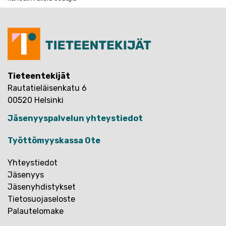
Tieteentekijät
Rautatieläisenkatu 6
00520 Helsinki
Jäsenyyspalvelun yhteystiedot
Työttömyyskassa Ote
Yhteystiedot
Jäsenyys
Jäsenyhdistykset
Tietosuojaseloste
Palautelomake