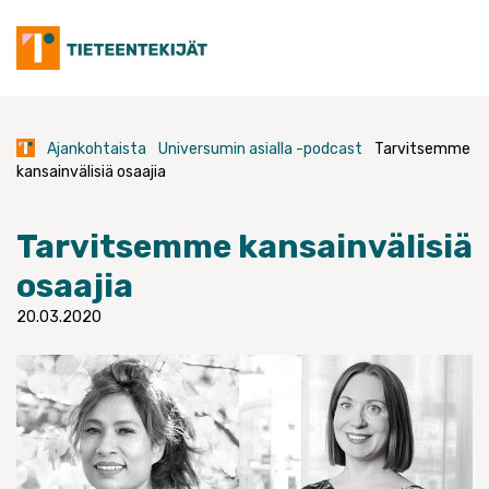
Skip
to
content
Ajankohtaista
Universumin asialla -podcast
Tarvitsemme
kansainvälisiä osaajia
Tarvitsemme kansainvälisiä
osaajia
20.03.2020