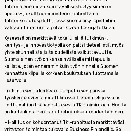
tohtoria enemmän kuin tavallisesti. Syy siihen on
opetus- ja kulttuuriministeriön rahoittama
tohtorikoulutuspilotti, jossa suomalaisyliopistoihin
valitaan tuhat uutta palkallista väitöskirjatutkijaa.
Kyseessä on merkittävä kokeilu, sillä tutkimus-,
kehitys- ja innovaatiotyöllä on paitsi tieteellistä, myös
yhteiskunnallista ja taloudellista vaikuttavuutta.
Suomalainen työ on kansainvälisellä mittapuulla
kallista, joten ennemmin kuin työn hinnalla Suomen
kannattaa kilpailla korkean koulutuksen tuottamalla
lisäarvolla.
Tutkimuksen ja korkeakouluopetuksen parissa
työskentelevien ammattiliitossa Tieteentekijöissä on
iloittu valtion lisäpanostuksesta TKI-toimintaan. Huolta
on kuitenkin aiheuttanut rahoituksen kohdentaminen.
– Hallitus on kohdentanut TKI-rahoitusta merkittävästi
yritysten toimintaa tukevalle Business Finlandille. Se