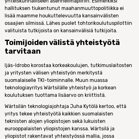
yhteiskunnalliseen asenneilmapiiriin. Esimerkiksi
hallituksen tiukentunut maahanmuuttopolitiikka ei
lisää maamme houkuttelevuutta kansainvälisten
osaajien silmissä. Lähes puolet tohtorikoulutuspilottiin
valituista tutkijoista on kansainvälisiä tutkijoita.
Toimijoiden välistä yhteistyötä
tarvitaan
Ijäs-Idrobo korostaa korkeakoulujen, tutkimuslaitosten
ja yritysten välisen yhteistyön merkitystä
suomalaiselle TKI-toiminnalle. Muun muassa
teknologiayritys Wärtsilälle yhteistyö ja korkean
koulutuksen tuottama lisäarvo on kriittistä.
Wärtsilän teknologiajohtaja Juha Kytölä kertoo, että
yritys tekee yhteistyötä kaikkien suomalaisten
teknisten alojen yliopistojen sekä lukuisten
eurooppalaisten yliopistojen kanssa. Wärtsilä ja
yliopistot rakentavat yhteistyössä mallia, jossa