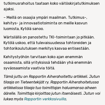
tutkimusrahoitus taataan koko väitöskirjatutkimuksen
ajaksi.
– Meillä on osaajia ympäri maailman. Tutkimus-,
kehitys- ja innovaatiotoiminta on meille kasvun
luomista, Kytölä sanoo.
Wärtsilällä on panostettu TKI-toimintaan jo pitkään.
Kytölä uskoo, että tulevaisuudessa tohtoreiden ja
tohtorikoulutuksen merkitys kasvaa entisestään.
Kehitystyöhön tarvitaan koko ajan enemmän
osaamista, sillä yrityksissä tehdään yhä enemmän
syväosaamista vaativia töitä.
Tämä juttu on Rapportin Aiherahoitettu artikkeli. Jutun
tilaaja on Tieteentekijät ry. Rapportin Aiherahoitetussa
artikkelissa tilaaja tuo toimittajan haluamansa aiheen
äärelle. Toimittaja kirjoittaa jutun itsenäisesti. Jutun voi
lukea myös
Rapportin verkkosivuilla
.