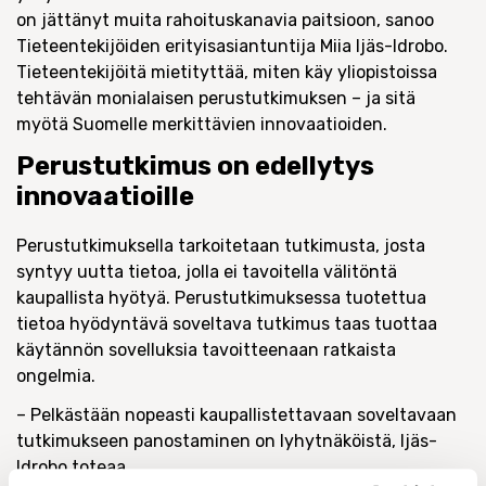
on jättänyt muita rahoituskanavia paitsioon, sanoo
Tieteentekijöiden erityisasiantuntija Miia Ijäs-Idrobo.
Tieteentekijöitä mietityttää, miten käy yliopistoissa
tehtävän monialaisen perustutkimuksen – ja sitä
myötä Suomelle merkittävien innovaatioiden.
Perustutkimus on edellytys
innovaatioille
Perustutkimuksella tarkoitetaan tutkimusta, josta
syntyy uutta tietoa, jolla ei tavoitella välitöntä
kaupallista hyötyä. Perustutkimuksessa tuotettua
tietoa hyödyntävä soveltava tutkimus taas tuottaa
käytännön sovelluksia tavoitteenaan ratkaista
ongelmia.
– Pelkästään nopeasti kaupallistettavaan soveltavaan
tutkimukseen panostaminen on lyhytnäköistä, Ijäs-
Idrobo toteaa.