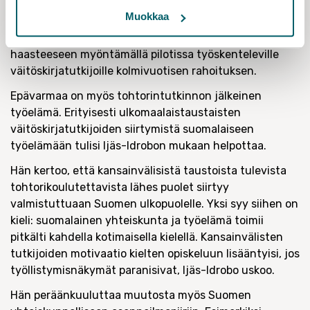
Nyt houkuttelevuutta vähentää muun muassa
Muokkaa
lyhytjänteinen ja epävarma tutkimusrahoitus.
Tohtorikoulutuspilotti pyrkii osaltaan vastaamaan
haasteeseen myöntämällä pilotissa työskenteleville
väitöskirjatutkijoille kolmivuotisen rahoituksen.
Epävarmaa on myös tohtorintutkinnon jälkeinen
työelämä. Erityisesti ulkomaalaistaustaisten
väitöskirjatutkijoiden siirtymistä suomalaiseen
työelämään tulisi Ijäs-Idrobon mukaan helpottaa.
Hän kertoo, että kansainvälisistä taustoista tulevista
tohtorikoulutettavista lähes puolet siirtyy
valmistuttuaan Suomen ulkopuolelle. Yksi syy siihen on
kieli: suomalainen yhteiskunta ja työelämä toimii
pitkälti kahdella kotimaisella kielellä. Kansainvälisten
tutkijoiden motivaatio kielten opiskeluun lisääntyisi, jos
työllistymisnäkymät paranisivat, Ijäs-Idrobo uskoo.
Hän peräänkuuluttaa muutosta myös Suomen