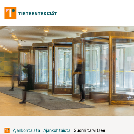
Skip
to
content
Ajankohtaista
Ajankohtaista
Suomi tarvitsee