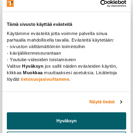
Jos perustutkimukseen ei panosteta riittävästi, kärsii
myös siihen nojautuva soveltava tutkimus.
Eurooppalaisten yliopistojen yhteistyöjärjestön
Tämä sivusto käyttää evästeitä
European University Associationin mukaan Suomen
Käytämme evästeitä jotta voimme palvella sinua
julkinen yliopistorahoitus on jäänyt huolestuttavasti
parhaalla mahdollisella tavalla. Evästeitä käytetään:
jälkeen esimerkiksi Ruotsin, Norjan ja Tanskan
- sivuston välttämättömiin toimintoihin
rahoituksesta.
- kävijäliikenneseurantaan
Väitöskirjatutkijan ura tehtävä
- Youtube-videoiden toistamiseen
Valitse
Hyväksyn
jos sallit näiden evästeiden käytön,
houkuttelevaksi
klikkaa
Muokkaa
muuttaaksesi asetuksia. Lisätietoja
löydät
tietosuojasivuiltamme
.
Suomen parlamentaarinen TKI-työryhmä on linjannut,
että TKI-rahoitus nostetaan neljään prosenttiin
bruttokansantuotteesta vuoteen 2030 mennessä.
Näytä tiedot
Tavoitteeseen pääseminen vaatii tohtorikoulutuspilotin
lisäksi muitakin toimia. Väitöskirjatutkijan ura on
tehtävä aiempaa houkuttelevammaksi, Ijäs-Idrobo
Hyväksyn
sanoo.