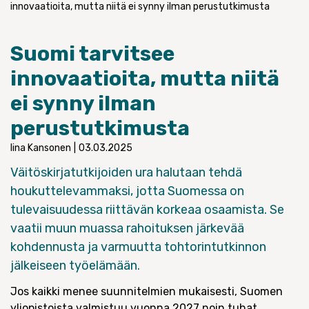
innovaatioita, mutta niitä ei synny ilman perustutkimusta
Suomi tarvitsee
innovaatioita, mutta niitä
ei synny ilman
perustutkimusta
Iina Kansonen
|
03.03.2025
Väitöskirjatutkijoiden ura halutaan tehdä
houkuttelevammaksi, jotta Suomessa on
tulevaisuudessa riittävän korkeaa osaamista. Se
vaatii muun muassa rahoituksen järkevää
kohdennusta ja varmuutta tohtorintutkinnon
jälkeiseen työelämään.
Jos kaikki menee suunnitelmien mukaisesti, Suomen
yliopistoista valmistuu vuonna 2027 noin tuhat