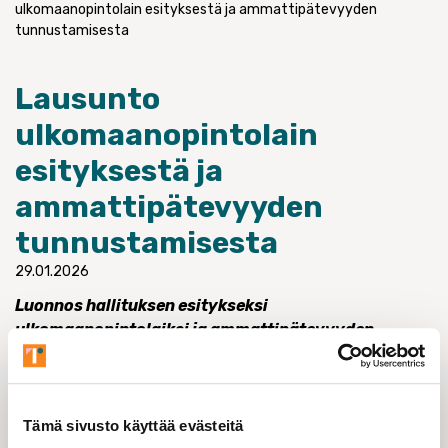
ulkomaanopintolain esityksestä ja ammattipätevyyden
tunnustamisesta
Lausunto
ulkomaanopintolain
esityksestä ja
ammattipätevyyden
tunnustamisesta
29.01.2026
Luonnos hallituksen esitykseksi
ulkomaanopintolaiksi ja ammattipätevyyden
tunnustamisesta annetun lain muuttamisesta
(VN/34767/2025)
Yleiset huomiot esitysluonnoksesta
Tämä sivusto käyttää evästeitä