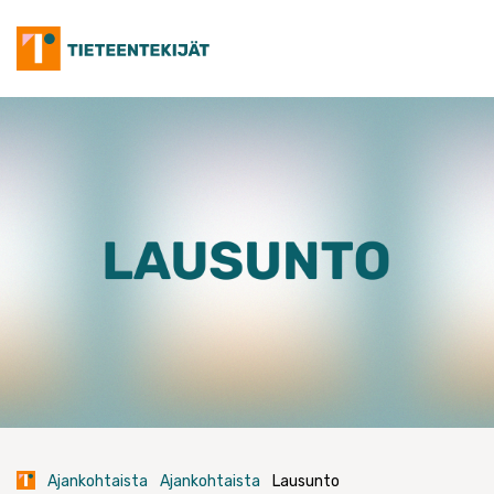
Skip
to
content
Ajankohtaista
Ajankohtaista
Lausunto