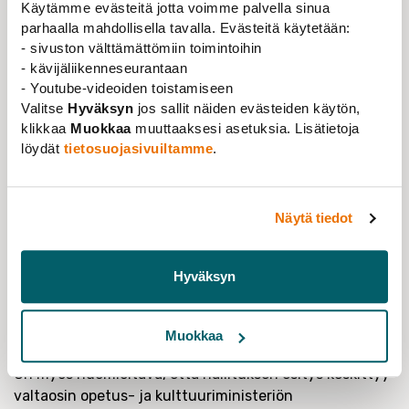
Tieteentekijät kiittää mahdollisuudesta lausua asiassa.
Käytämme evästeitä jotta voimme palvella sinua
parhaalla mahdollisella tavalla. Evästeitä käytetään:
Hallituksen esityksen tavoitteena on tukea sekä
- sivuston välttämättömiin toimintoihin
hallitusohjelman tavoitteita ulkomailla
- kävijäliikenneseurantaan
kouluttautuneiden osaajien tutkintojen
- Youtube-videoiden toistamiseen
tunnustamisen sujuvoittamiseksi että EU:n tavoitteita
Valitse
Hyväksyn
jos sallit näiden evästeiden käytön,
EU:n ulkopuolisten osaajien saatavuuden
klikkaa
Muokkaa
muuttaaksesi asetuksia. Lisätietoja
vahvistamiseksi. Kansainvälisten osaajien houkuttelu
löydät
tietosuojasivuiltamme
.
Suomeen ja maamme pitovoiman vahvistaminen on
erittäin tärkeää. Suomen pitovoiman kannalta kenties
kaikkein keskeisintä on, että kansainvälisille osaajille on
Näytä tiedot
heidän osaamistaan vastaavia, mielekkäitä uranäkymiä.
Näin ollen katsomme, että esityksen tavoitteet ovat
hyviä, mutta ei ole aivan selvää, miten esityksen
Hyväksyn
mukainen uusi lainsäädäntö käytännössä tulisi
nopeuttamaan tutkintojen ja/tai ammattipätevyyden
Muokkaa
tunnistamista.
On myös huomioitava, että hallituksen esitys keskittyy
valtaosin opetus- ja kulttuuriministeriön