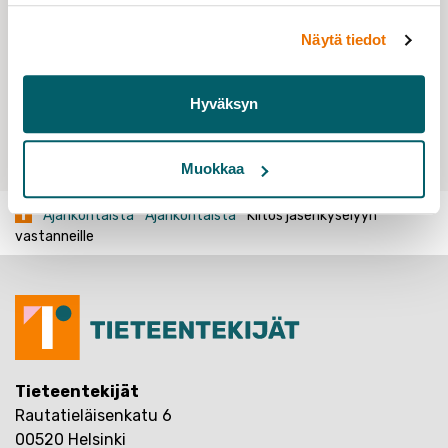
korkeakoulupolitiikka
Tieteentekijän arki
Näytä tiedot
Hyväksyn
Jaa:
Muokkaa
Ajankohtaista
Ajankohtaista
Kiitos jäsenkyselyyn
vastanneille
Tieteentekijät
Rautatieläisenkatu 6
00520 Helsinki