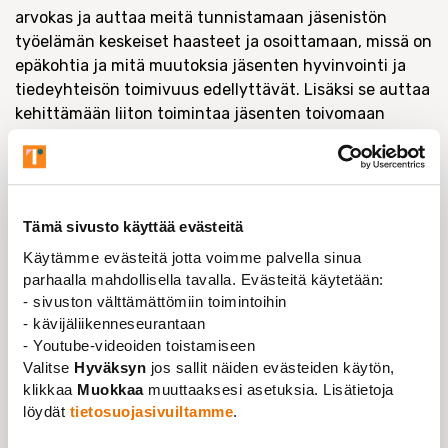
arvokas ja auttaa meitä tunnistamaan jäsenistön
työelämän keskeiset haasteet ja
osoittamaan, missä on
epäkohtia ja mitä muutoksia jäsenten hyvinvointi ja
tiedeyhteisön toimivuus edellyttävät.
Lisäksi se auttaa
kehittämään liiton toimintaa jäsenten toivomaan
suuntaan.
Palkintoarvonta kaikkien kyselyyn vastanneiden ja
yhteystietonsa jättäneiden kesken on nyt suoritettu.
Kolme 50 euron lahjakorttia Suomalaisen Kirjakaupan
Tämä sivusto käyttää evästeitä
verkkokauppaan on arvottu, ja voittajille on ilmoitettu
Käytämme evästeitä jotta voimme palvella sinua
henkilökohtaisesti.
parhaalla mahdollisella tavalla. Evästeitä käytetään:
- sivuston välttämättömiin toimintoihin
Jäsenkyselyn tulokset analysoidaan kevään ja kesän
- kävijäliikenneseurantaan
aikana, ja niistä kerrotaan tarkemmin syksyllä.
- Youtube-videoiden toistamiseen
Valitse
Hyväksyn
jos sallit näiden evästeiden käytön,
klikkaa
Muokkaa
muuttaaksesi asetuksia. Lisätietoja
löydät
tietosuojasivuiltamme
.
AJANKOHTAISTA
Jäsenyys
Tiede- ja