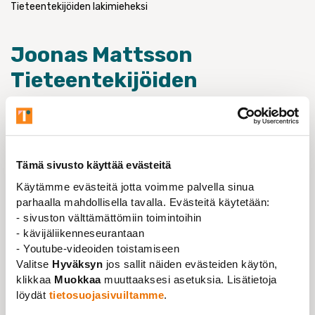
Tieteentekijöiden lakimieheksi
Joonas Mattsson
Tieteentekijöiden
lakimieheksi
26.09.2022
OTM, FM Joonas Mattsson on aloittanut
Tämä sivusto käyttää evästeitä
Tieteentekijöiden liiton lakimiehenä 15. syyskuuta.
Käytämme evästeitä jotta voimme palvella sinua
Hän toimii vuoden 2023 lokakuuhun asti liiton
parhaalla mahdollisella tavalla. Evästeitä käytetään:
lakimiehen Salla Viitasen sijaisena.
- sivuston välttämättömiin toimintoihin
- kävijäliikenneseurantaan
Joonaksen tehtäviin kuuluu muun muassa jäsenten
- Youtube-videoiden toistamiseen
neuvominen työoikeudellisissa asioissa, jäsenten ja
Valitse
Hyväksyn
jos sallit näiden evästeiden käytön,
liiton muun henkilöstön tukeminen työttömyysturva-
klikkaa
Muokkaa
muuttaaksesi asetuksia. Lisätietoja
ja sosiaaliturvakysymyksissä sekä liiton
löydät
tietosuojasivuiltamme
.
edunvalvontakantojen valmistelu työryhmissä.