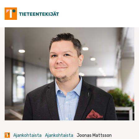
Skip
to
content
Ajankohtaista
Ajankohtaista
Joonas Mattsson