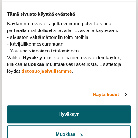
Tämä sivusto käyttää evästeitä
Acatiimin veroliite 2021
Käytämme evästeitä jotta voimme palvella sinua
07.04.2022
parhaalla mahdollisella tavalla. Evästeitä käytetään:
Jäsenlehtemme Acatiimin veroliite on jälleen
- sivuston välttämättömiin toimintoihin
- kävijäliikenneseurantaan
päivitetty. Se sisältää lehden julkaisijaliittojen
- Youtube-videoiden toistamiseen
jäsenten kannalta hyödyllistä tietoa vuoden 2021
Valitse
Hyväksyn
jos sallit näiden evästeiden käytön,
veroilmoituksen täyttämiseen.
klikkaa
Muokkaa
muuttaaksesi asetuksia. Lisätietoja
Veroliite löytyy lehden arkistosivuilta osoitteesta
löydät
tietosuojasivuiltamme
.
https://arkisto.acatiimi.fi/veroliite.php
Tutustu myös lehden uusittuihin verkkosivuihin
Näytä tiedot
osoitteessa
www.acatiimi.fi
Acatiimi on kolmen julkaisijaliiton, Tieteentekijöiden,
Hyväksyn
Professoriliiton ja YLL:in jäsenlehti. Vuonna 2022
lehdestä ilmestyy viisi 56-62-sivuista numeroa.
Muokkaa