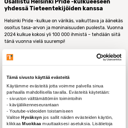
Osallistu Helsinki Pride -kulkueeseen
yhdessä Tieteentekijöiden kanssa
Helsinki Pride -kulkue on värikäs, vaikuttava ja äänekäs
osoitus tasa-arvon ja moninaisuuden puolesta. Vuonna
2024 kulkue kokosi yli 100 000 ihmistä – tehdään siitä
tänä vuonna vielä suurempi!
Tieteentekijöiden jäsenet eri jäsenyhdistyksistä ovat
lämpimästi tervetulleita marssimaan yhdessä. Liiton
kylttejä on saatavilla halukkaille. Tarjolla on myös
kevyitä virvokkeita.
Tämä sivusto käyttää evästeitä
Päivämäärä:
Lauantai 28.6.2025
Käytämme evästeitä jotta voimme palvella sinua
Kokoontumispaikka:
Senaatintori klo 11.30 (Akavan,
parhaalla mahdollisella tavalla. Evästeitä käytetään:
SAK:n ja STTK:n lipun takana)
- sivuston välttämättömiin toimintoihin
Kulkue lähtee:
klo 12.00 Senaatintorilta, Helsinki
- kävijäliikenneseurantaan
- Youtube-videoiden toistamiseen
Tutustu Helsinki Pride -kulkueen ohjeistukseen
täällä
.
Valitse
Hyväksyn
jos sallit näiden evästeiden käytön,
Sinun äänesi ja läsnäolosi ovat tärkeitä. Ylpeys olla oma
klikkaa
Muokkaa
muuttaaksesi asetuksia. Lisätietoja