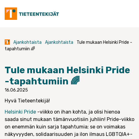
Skip
to
content
Ajankohtaista
Ajankohtaista
Tule mukaan Helsinki Pride -
tapahtumiin 🌈
Tule mukaan Helsinki Pride
-tapahtumiin 🌈
16.06.2025
Hyvä Tieteentekijä!
Helsinki Pride
-viikko on ihan kohta, ja olisi hienoa
saada sinut mukaan tämänvuotisiin juhliin! Pride-viikko
on enemmän kuin sarja tapahtumia; se on voimakas
näkyvyyden, solidaarisuuden ja ilon ilmaus LGBTQIA+-