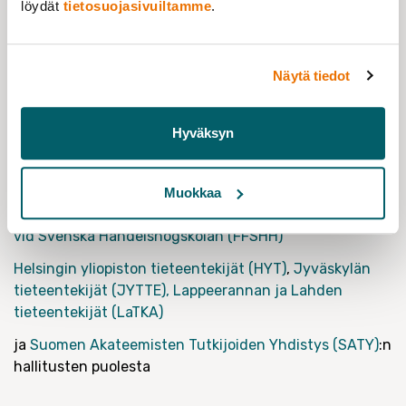
löydät
tietosuojasivuiltamme
.
itsensä kuuluu meille kaikille – olisi ilo juhlia sitä
yhdessä!
Jos olet kiinnostunut tai sinulla on kysyttävää, ota
Näytä tiedot
yhteyttä: mariana.lyra (at) lut.fi
Tehdään Pride-viikosta 2025 yhdessä unohtumaton!
Hyväksyn
Ylpeydellä ja solidaarisuudella,
Mariana Galvão Lyra,
LaTKA
:n puheenjohtaja
Muokkaa
Aalto-yliopiston tieteentekijät ry (ATTE)
,
Föreningen
vid Svenska Handelshögskolan (FFSHH)
Helsingin yliopiston tieteentekijät (HYT)
,
Jyväskylän
tieteentekijät (JYTTE),
Lappeerannan ja Lahden
tieteentekijät (LaTKA)
ja
Suomen Akateemisten Tutkijoiden Yhdistys (SATY)
:n
hallitusten puolesta