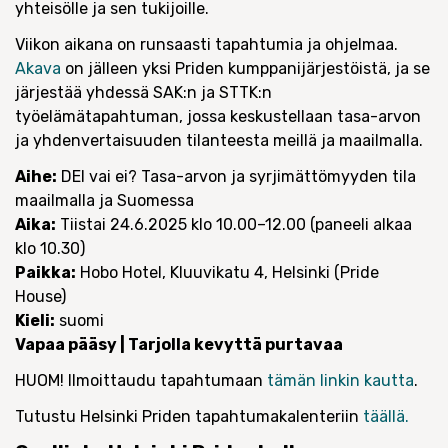
yhteisölle ja sen tukijoille.
Viikon aikana on runsaasti tapahtumia ja ohjelmaa.
Akava
on jälleen yksi Priden kumppanijärjestöistä, ja se
järjestää yhdessä SAK:n ja STTK:n
työelämätapahtuman, jossa keskustellaan tasa-arvon
ja yhdenvertaisuuden tilanteesta meillä ja maailmalla.
Aihe:
DEI vai ei? Tasa-arvon ja syrjimättömyyden tila
maailmalla ja Suomessa
Aika:
Tiistai 24.6.2025 klo 10.00–12.00 (paneeli alkaa
klo 10.30)
Paikka:
Hobo Hotel, Kluuvikatu 4, Helsinki (Pride
House)
Kieli:
suomi
Vapaa pääsy | Tarjolla kevyttä purtavaa
HUOM! Ilmoittaudu tapahtumaan
tämän linkin kautta
.
Tutustu Helsinki Priden tapahtumakalenteriin
täällä.