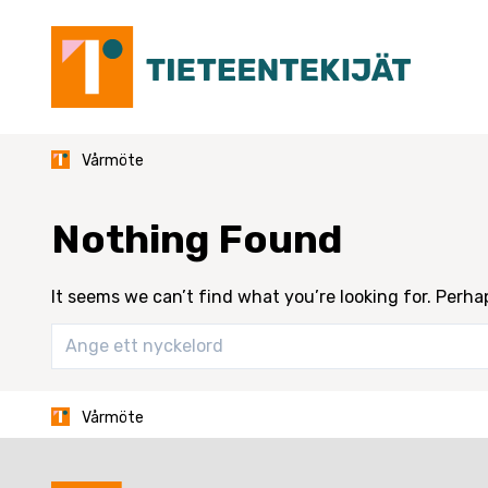
Skip
to
content
Vårmöte
Nothing Found
It seems we can’t find what you’re looking for. Perha
Vårmöte