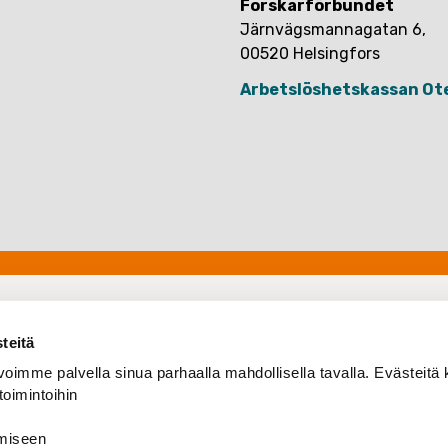
Forskarförbundet
Järnvägsmannagatan 6,
00520 Helsingfors
Arbetslöshetskassan Ot
teitä
oimme palvella sinua parhaalla mahdollisella tavalla. Evästeitä 
toimintoihin
amiseen