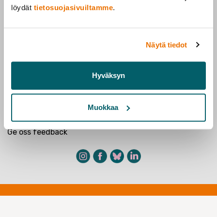
löydät
tietosuojasivuiltamme
.
Forskarförbundet
Näytä tiedot
Järnvägsmannagatan 6,
00520 Helsingfors
Arbetslöshetskassan Ote
Hyväksyn
Konktaktuppgifter
Muokkaa
Medlemskap
Medlemsföreningar
Ge oss feedback