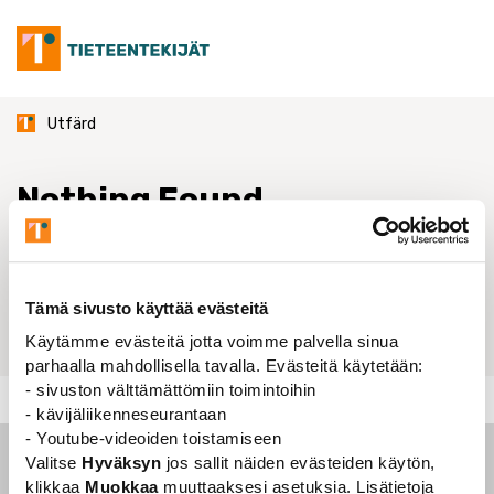
Skip
to
content
Utfärd
Nothing Found
It seems we can’t find what you’re looking for. Perhaps
searching can help.
Tämä sivusto käyttää evästeitä
Get
Käytämme evästeitä jotta voimme palvella sinua
parhaalla mahdollisella tavalla. Evästeitä käytetään:
- sivuston välttämättömiin toimintoihin
Utfärd
- kävijäliikenneseurantaan
- Youtube-videoiden toistamiseen
Valitse
Hyväksyn
jos sallit näiden evästeiden käytön,
klikkaa
Muokkaa
muuttaaksesi asetuksia. Lisätietoja