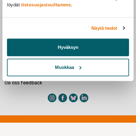
löydät
tietosuojasivuiltamme
.
Forskarförbundet
Näytä tiedot
Järnvägsmannagatan 6,
00520 Helsingfors
Arbetslöshetskassan Ote
Hyväksyn
Konktaktuppgifter
Muokkaa
Medlemskap
Medlemsföreningar
Ge oss feedback