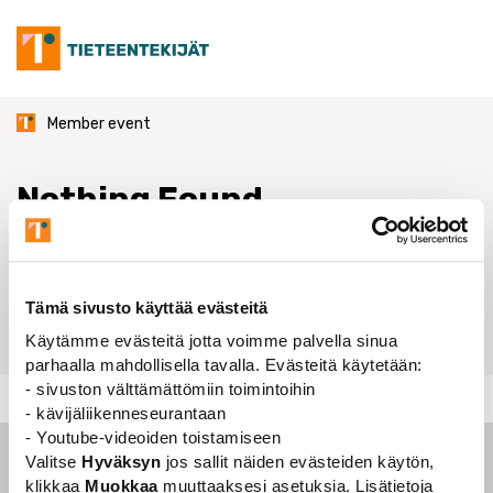
Skip
to
content
Member event
Nothing Found
It seems we can’t find what you’re looking for. Perhaps
searching can help.
Tämä sivusto käyttää evästeitä
Get
Käytämme evästeitä jotta voimme palvella sinua
parhaalla mahdollisella tavalla. Evästeitä käytetään:
- sivuston välttämättömiin toimintoihin
Member event
- kävijäliikenneseurantaan
- Youtube-videoiden toistamiseen
Valitse
Hyväksyn
jos sallit näiden evästeiden käytön,
klikkaa
Muokkaa
muuttaaksesi asetuksia. Lisätietoja