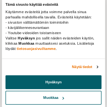
Arbetslöshetskassan Ote
.
Tämä sivusto käyttää evästeitä
Medlemskapen överförs automatiskt till den nya
Käytämme evästeitä jotta voimme palvella sinua
kassan och medlemmarna behöver inte vidta några
parhaalla mahdollisella tavalla. Evästeitä käytetään:
åtgärder. Målet är att erbjuda ännu starkare och
- sivuston välttämättömiin toimintoihin
- kävijäliikenneseurantaan
smidigare service även i framtiden. Integreringen av
- Youtube-videoiden toistamiseen
systemen och uppgifterna mellan de två kassorna
Valitse
Hyväksyn
jos sallit näiden evästeiden käytön,
kräver ett serviceavbrott som pågår från 23 december
klikkaa
Muokkaa
muuttaaksesi asetuksia. Lisätietoja
2025 till 31 december 2025.
löydät
tietosuojasivuiltamme
.
Arbetslöshetskassan har samlat viktiga
anvisningar för att underlätta ditt
ärendehanterande under denna period, klicka
Näytä tiedot
här.
Hyväksyn
AKTUELLT
NYHET
Medlemskap
Stöd
i arbetslivet
Muokkaa