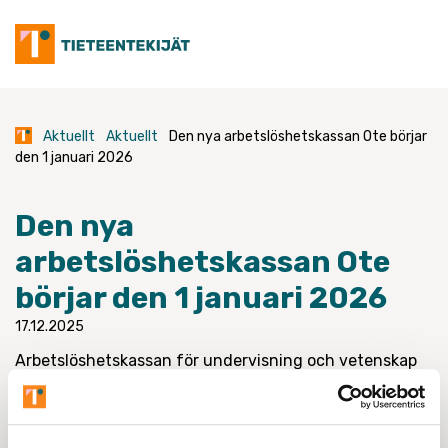
Skip
to
content
Aktuellt
Aktuellt
Den nya arbetslöshetskassan Ote börjar
den 1 januari 2026
Den nya
arbetslöshetskassan Ote
börjar den 1 januari 2026
17.12.2025
Arbetslöshetskassan för undervisning och vetenskap
och Specialutbildades arbetslöshetskassa Erko
fusioneras den 01.01.2026. Efter fusionen fortsätter
verksamheten under det nya namnet