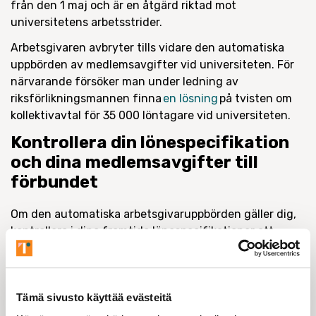
från den 1 maj och är en åtgärd riktad mot
universitetens arbetsstrider.
Arbetsgivaren avbryter tills vidare den automatiska
uppbörden av medlemsavgifter vid universiteten. För
närvarande försöker man under ledning av
riksförlikningsmannen finna
en lösning
på tvisten om
kollektivavtal för 35 000 löntagare vid universiteten.
Kontrollera din lönespecifikation
och dina medlemsavgifter till
förbundet
Om den automatiska arbetsgivaruppbörden gäller dig,
kontrollera i dina framtida lönespecifikationer att
Forskarförbundets medlemsavgift har tagits ut från
din lön. Om medlemsavgiften saknas för någon månad,
betalar du enkelt medlemsavgiften i
Tämä sivusto käyttää evästeitä
Forskarförbundets
e-kontakter
.