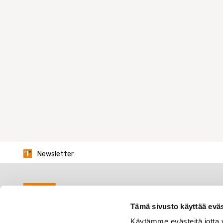
Newsletter
Tämä sivusto käyttää eväs
Käytämme evästeitä jotta v