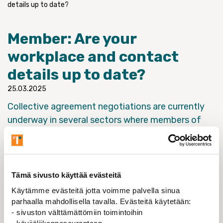
details up to date?
Member: Are your
workplace and contact
details up to date?
25.03.2025
Collective agreement negotiations are currently
underway in several sectors where members of
the Union of Research Professionals work. Now is
a good time to check whether your membership
details are up to date.
Tämä sivusto käyttää evästeitä
It is important that Research Professionals’
Käytämme evästeitä jotta voimme palvella sinua
communication and instructions reach all members. It
parhaalla mahdollisella tavalla. Evästeitä käytetään:
is also advisable to update your private contact details,
- sivuston välttämättömiin toimintoihin
such as your personal email address, in the union’s