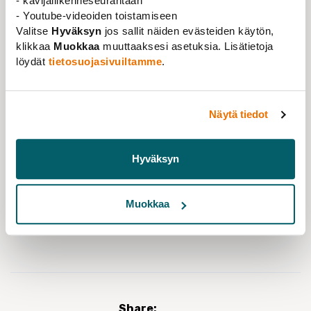
- kävijäliikenneseurantaan
membership register to ensure that union
- Youtube-videoiden toistamiseen
communications reach you even during potential
Valitse
Hyväksyn
jos sallit näiden evästeiden käytön,
strikes. Employer-provided phones and email addresses
klikkaa
Muokkaa
muuttaaksesi asetuksia. Lisätietoja
may not be available in such situations.
löydät
tietosuojasivuiltamme
.
UPDATE YOUR CONTACT DETAILS IN THE E-
SERVICE.
Näytä tiedot
READ MORE AND FOLLOW THE
Hyväksyn
NEGOTIATIONS HERE.
Muokkaa
NEWS
Support of working life
Share: