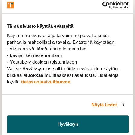
representatives, member associations, and the Union
Board via email closer to the event.
Tämä sivusto käyttää evästeitä
Käytämme evästeitä jotta voimme palvella sinua
INFORMATION ABOUT THE EVENT
parhaalla mahdollisella tavalla. Evästeitä käytetään:
- sivuston välttämättömiin toimintoihin
HELSINKI
- kävijäliikenneseurantaan
, Helsinki
- Youtube-videoiden toistamiseen
TIME
Valitse
Hyväksyn
jos sallit näiden evästeiden käytön,
09.11.2024
klikkaa
Muokkaa
muuttaaksesi asetuksia. Lisätietoja
löydät
tietosuojasivuiltamme
.
THE EVENT IS ORGANISED BY
Näytä tiedot
Tieteentekijät
ADDITIONAL INFORMATION
Hyväksyn