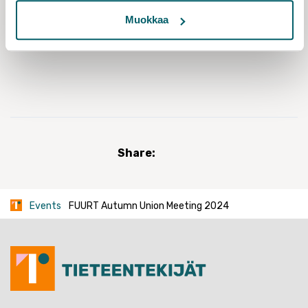
For more information please contact
elisa.rantoharju(at)tieteentekijat.fi.
Muokkaa
Share:
Events
FUURT Autumn Union Meeting 2024