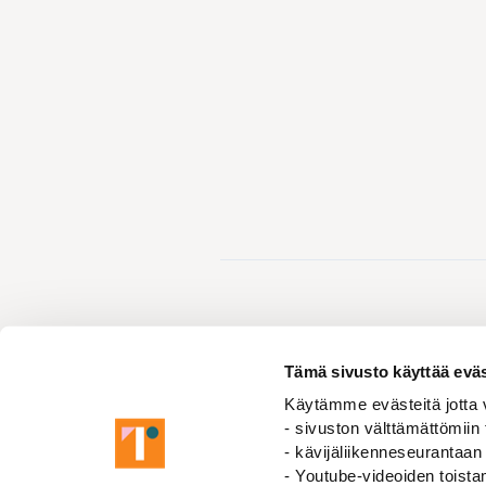
Tämä sivusto käyttää eväs
Käytämme evästeitä jotta v
Events
Autumn Union Meeting of FUURT
- sivuston välttämättömiin 
- kävijäliikenneseurantaan
- Youtube-videoiden toist