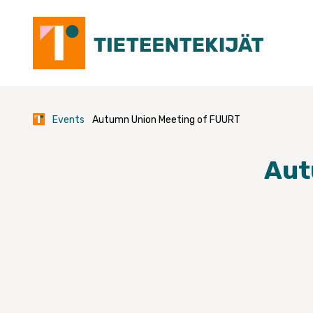
Skip
to
content
Events
Autumn Union Meeting of FUURT
Aut