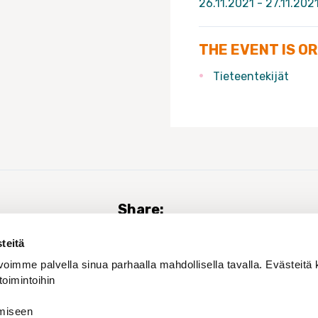
26.11.2021 - 27.11.202
THE EVENT IS O
Tieteentekijät
Share:
teitä
oimme palvella sinua parhaalla mahdollisella tavalla. Evästeitä 
toimintoihin
amiseen