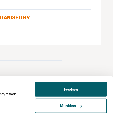
1
RGANISED BY
Hyväksyn
käytetään:
Muokkaa