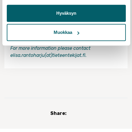
THE EVENT IS ORGANISED BY
Hyväksyn
Tieteentekijät
Muokkaa
ADDITIONAL INFORMATION
For more information please contact
elisa.rantoharju(at)tieteentekijat.fi.
Share: