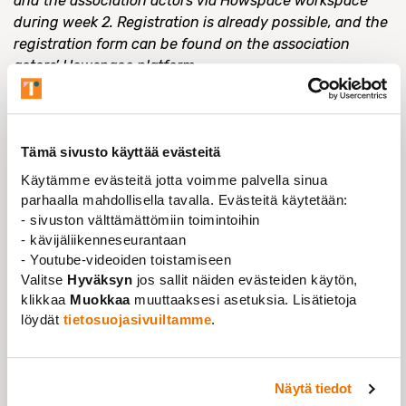
and the association actors via Howspace workspace
during week 2. Registration is already possible, and the
registration form can be found on the association
actors’ Howspace platform.
Tämä sivusto käyttää evästeitä
Käytämme evästeitä jotta voimme palvella sinua
INFORMATION ABOUT THE EVENT
parhaalla mahdollisella tavalla. Evästeitä käytetään:
HELSINKI
- sivuston välttämättömiin toimintoihin
Paasivuorenkatu 5 A, Helsinki
- kävijäliikenneseurantaan
- Youtube-videoiden toistamiseen
Paasitorni
Valitse
Hyväksyn
jos sallit näiden evästeiden käytön,
TIME
klikkaa
Muokkaa
muuttaaksesi asetuksia. Lisätietoja
15.03.2024 klo 11:00 - klo 13:00
löydät
tietosuojasivuiltamme
.
REGISTRATION ENDS
12.02.2024
Näytä tiedot