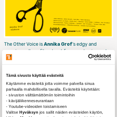
The Other Voice is
Annika Grof
’s edgy and
popping collage film about four academics and
one cinematographer. The film reflects the tragic
situation of the university to the recent past’s
national political twists and turns revealing the
Tämä sivusto käyttää evästeitä
future guidelines of Finnish democracy.
Käytämme evästeitä jotta voimme palvella sinua
Synopsis
parhaalla mahdollisella tavalla. Evästeitä käytetään:
- sivuston välttämättömiin toimintoihin
It is parliamentary election spring 2019. Jukka, a
- kävijäliikenneseurantaan
professor from the University of Helsinki and a first
- Youtube-videoiden toistamiseen
time candidate, is walking to the kick-off event, and is
Valitse
Hyväksyn
jos sallit näiden evästeiden käytön,