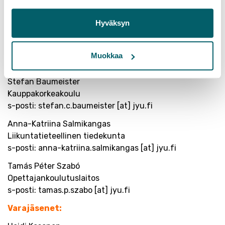
Jäsenhankintavastaava
Minni Matikainen
Hyväksyn
Opettajankoulutuslaitos
s-posti: minni.s.matikainen [at] jyu.fi
Muokkaa
Muut jäsenet:
Stefan Baumeister
Kauppakorkeakoulu
s-posti: stefan.c.baumeister [at] jyu.fi
Anna-Katriina Salmikangas
Liikuntatieteellinen tiedekunta
s-posti: anna-katriina.salmikangas [at] jyu.fi
Tamás
Péter
Szabó
Opettajankoulutuslaitos
s-posti: tamas.p.szabo [at] jyu.fi
Varajäsenet: