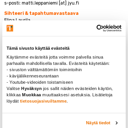
s-posti: matti.leppaniemi [at] jyu.fi
Sihteeri & tapahtumavastaava
Elina Laurila
Kemian laitos
puh. 040 805 3200
s-posti: elina.k1.laurila [at] jyu.fi
Tämä sivusto käyttää evästeitä
Jäsensihteeri
Käytämme evästeitä jotta voimme palvella sinua
Antti Löppönen
parhaalla mahdollisella tavalla. Evästeitä käytetään:
Liikuntatieteellinen tiedekunta
- sivuston välttämättömiin toimintoihin
puh. 040 620 1771
- kävijäliikenneseurantaan
s-posti: antti.ej.lopponen [at] jyu.fi
- Youtube-videoiden toistamiseen
Tiedottaja
Valitse
Hyväksyn
jos sallit näiden evästeiden käytön,
klikkaa
Muokkaa
muuttaaksesi asetuksia. Lisätietoja
Joanna Kędra
löydät
tietosuojasivuiltamme
.
Kieli- ja viestintätieteiden laitos
tel. 050 464 0146
e-mail: joanna.kedra [at] jyu.fi
Näytä tiedot