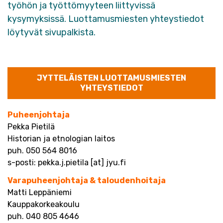
työhön ja työttömyyteen liittyvissä
kysymyksissä. Luottamusmiesten yhteystiedot
löytyvät sivupalkista.
JYTTELÄISTEN LUOTTAMUSMIESTEN
YHTEYSTIEDOT
Puheenjohtaja
Pekka Pietilä
Historian ja etnologian laitos
puh. 050 564 8016
s-posti: pekka.j.pietila [at] jyu.fi
Varapuheenjohtaja & taloudenhoitaja
Matti Leppäniemi
Kauppakorkeakoulu
puh. 040 805 4646