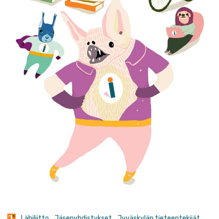
Lähiliitto
Jäsenyhdistykset
Jyväskylän tieteentekijät