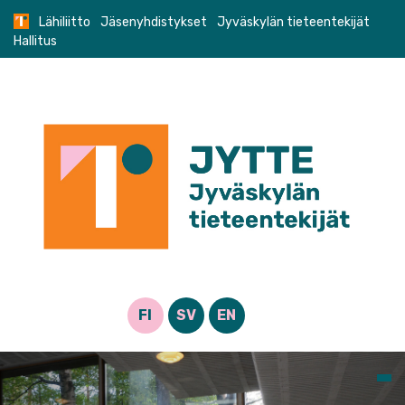
Skip
Lähiliitto
Jäsenyhdistykset
Jyväskylän tieteentekijät
to
Hallitus
content
FI
SV
EN