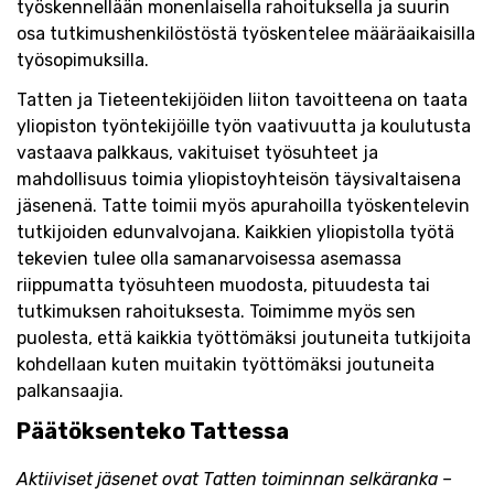
työskennellään monenlaisella rahoituksella ja suurin
osa tutkimushenkilöstöstä työskentelee määräaikaisilla
työsopimuksilla.
Tatten ja Tieteentekijöiden liiton tavoitteena on taata
yliopiston työntekijöille työn vaativuutta ja koulutusta
vastaava palkkaus, vakituiset työsuhteet ja
mahdollisuus toimia yliopistoyhteisön täysivaltaisena
jäsenenä. Tatte toimii myös apurahoilla työskentelevin
tutkijoiden edunvalvojana. Kaikkien yliopistolla työtä
tekevien tulee olla samanarvoisessa asemassa
riippumatta työsuhteen muodosta, pituudesta tai
tutkimuksen rahoituksesta. Toimimme myös sen
puolesta, että kaikkia työttömäksi joutuneita tutkijoita
kohdellaan kuten muitakin työttömäksi joutuneita
palkansaajia.
Päätöksenteko Tattessa
Aktiiviset jäsenet ovat Tatten toiminnan selkäranka –