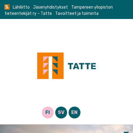
Skip
Lähiliitto
Jäsenyhdistykset
Tampereen yliopiston
to
tieteentekijät ry – Tatte
Tavoitteet ja toiminta
content
FI
SV
EN