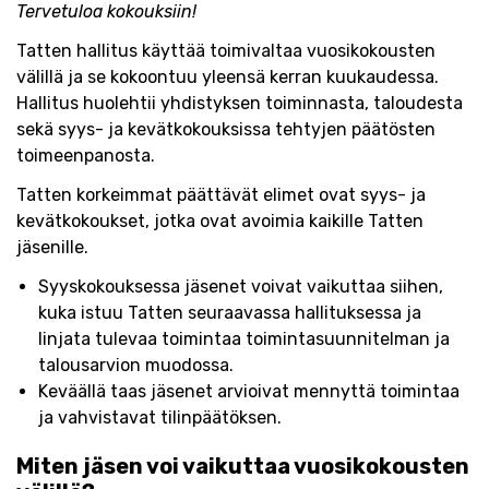
Tervetuloa kokouksiin!
Tatten hallitus käyttää toimivaltaa vuosikokousten
välillä ja se kokoontuu yleensä kerran kuukaudessa.
Hallitus huolehtii yhdistyksen toiminnasta, taloudesta
sekä syys- ja kevätkokouksissa tehtyjen päätösten
toimeenpanosta.
Tatten korkeimmat päättävät elimet ovat syys- ja
kevätkokoukset, jotka ovat avoimia kaikille Tatten
jäsenille.
Syyskokouksessa jäsenet voivat vaikuttaa siihen,
kuka istuu Tatten seuraavassa hallituksessa ja
linjata tulevaa toimintaa toimintasuunnitelman ja
talousarvion muodossa.
Keväällä taas jäsenet arvioivat mennyttä toimintaa
ja vahvistavat tilinpäätöksen.
Miten jäsen voi vaikuttaa vuosikokousten