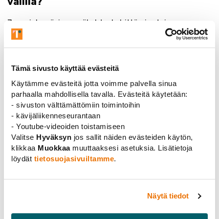
välillä?
Jos mielessäsi on epäkohta, kehittämis- tai
toimintaidea, matka idean toteuttamiseen ei ole pitkä.
Saat asiasi esille hallituksessa vuosikokousten välillä
olemalla yhteydessä hallituksen jäseniin tai
Tämä sivusto käyttää evästeitä
puheenjohtajistoon. Jäsenet voivat myös liittyä
sellaiseen Tatten työryhmään, jossa käsitellään hänen
Käytämme evästeitä jotta voimme palvella sinua
kiinnostuksen kohteita.
parhaalla mahdollisella tavalla. Evästeitä käytetään:
- sivuston välttämättömiin toimintoihin
Voit tehdä asiastasi myös esityksen syys- tai
- kävijäliikenneseurantaan
kevätkokoukselle tai lähteä mukaan seuraavaan
- Youtube-videoiden toistamiseen
hallitukseen.
Valitse
Hyväksyn
jos sallit näiden evästeiden käytön,
klikkaa
Muokkaa
muuttaaksesi asetuksia. Lisätietoja
Tatten hallitus on aina avoin uusille ihmisille, ideoille ja
löydät
tietosuojasivuiltamme
.
aloitteille!
Fenix Collegium -palkinto
Näytä tiedot
Tatte ry perusti Fenix Collegium -palkinnon vuonna
2011, ja se jaetaan joka toinen vuosi. Palkinnolla