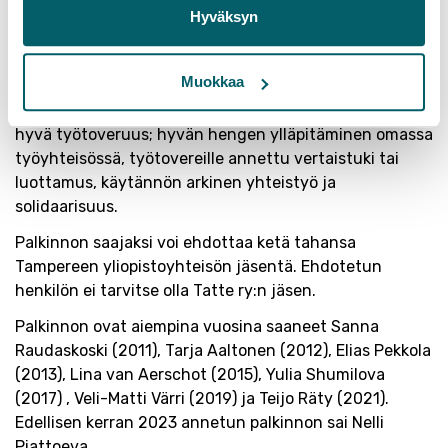
halutaan antaa tunnustusta Tampereen
Hyväksyn
yliopistoyhteisön jäsenelle, jotka ovat oman
työyhteisönsä tukipilareita. Palkinnon peruste ei ole
Muokkaa
ansioituminen tieteentekemisessä, opetustehtävissä
tai muussa varsinaisessa työssä, vaan yksinkertaisesti
hyvä työtoveruus; hyvän hengen ylläpitäminen omassa
työyhteisössä, työtovereille annettu vertaistuki tai
luottamus, käytännön arkinen yhteistyö ja
solidaarisuus.
Palkinnon saajaksi voi ehdottaa ketä tahansa
Tampereen yliopistoyhteisön jäsentä. Ehdotetun
henkilön ei tarvitse olla Tatte ry:n jäsen.
Palkinnon ovat aiempina vuosina saaneet Sanna
Raudaskoski (2011), Tarja Aaltonen (2012), Elias Pekkola
(2013), Lina van Aerschot (2015), Yulia Shumilova
(2017) , Veli-Matti Värri (2019) ja Teijo Räty (2021).
Edellisen kerran 2023 annetun palkinnon sai Nelli
Piattoeva.