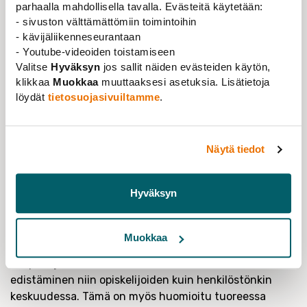
parhaalla mahdollisella tavalla. Evästeitä käytetään:
yliopistoyhteisön jäsenillä tulee olla yhtäläinen
- sivuston välttämättömiin toimintoihin
edustus yhteisiä asioita koskevissa
- kävijäliikenneseurantaan
päätöksentekoelimissä ja oikeus osallistua tuohon
- Youtube-videoiden toistamiseen
päätöksentekoon. Kyse on periaatteesta, joka vahvistaa
Valitse
Hyväksyn
jos sallit näiden evästeiden käytön,
molemminpuolista sitoutuneisuutta yliopistoon.
klikkaa
Muokkaa
muuttaaksesi asetuksia. Lisätietoja
Tasakolmikanta ei itsessään riitä yliopistodemokratian
löydät
tietosuojasivuiltamme
.
toteutumiseen, vaan se tulee nähdä osana laajempaa
kokonaisuutta, johon liittyy yliopistoyhteisön oma
aktiivisuus, sekä aidot mahdollisuudet tuoda tuota
Näytä tiedot
aktiivisuutta esiin.
Tasakolmikanta myös estää sen,
että tietyn yhteisön osan intressit dominoisivat
päätöksentekoa.
Hyväksyn
Yliopistodemokratialla on myös laajempaa
yhteiskunnallista merkitystä: yliopistodemokratian voi
Muokkaa
nähdä edustavan laajemmin yhteiskunnan arvoja.
Yliopistojen tehtäviin kuuluu aktiivisen kansalaisuuden
edistäminen niin opiskelijoiden kuin henkilöstönkin
keskuudessa. Tämä on myös huomioitu tuoreessa