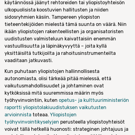
käytännössä jäänyt rehtoreiden tai yliopistoyhteisön
ulkopuolisista koostuvien hallitusten ja niiden
sidosryhmien käsiin. Tampereen yliopiston
tieteentekijöiden mielestä tämä suunta on väärä. Niin
ikään yliopistojen rakenteellisten ja organisatoristen
uudistusten valmisteluun kaivattaisiin enemmän
vastuullisuutta ja läpinäkyvyyttä – joita kyllä
yksittäisiltä tutkijoilta ja rahoitusinstrumenteilta
vaaditaan jatkuvasti.
Kun puhutaan yliopistojen hallinnollisesta
autonomiasta, olisi tärkeää pitää mielessä, että
vaikutusmahdollisuudet ja johtaminen ovat
kytköksissä mitä suuremmissa määrin myös
työhyvinvointiin, kuten
opetus- ja kulttuuriministeriön
raportti yliopistolakiuudistuksen vaikutusten
arvioinnista
toteaa
.
Yliopistojen
työhyvinvointikyselyjen
perusteella yliopistoyhteisöt
voivat tällä hetkellä huonosti: strateginen johtajuus ja