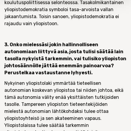
koulutuspoliittisessa selonteossa. Tasakolmikantainen
yliopistodemokratia symboloi tasa-arvoista vallan
jakaantumista. Toisin sanoen, yliopistodemokratia ei
rajaudu vain yliopistoon.
3. Onko mielessäsi jokin hallinnolliseen
autonomiaan liittyvä asia, josta tulisi säätää lain
tasolla nykyistä tarkemmin, vai tulisiko yliopiston
johtosäännölle jättää enemmän painoarvoa?
Perustelkaa vastaustanne lyhyesti.
Nykyinen yliopistolaki ymmärtää tieteellisen
autonomian koskevan yliopistoa tai niiden johtoa, eikä
tämä autonomia välity enää yksittäisten tutkijoiden
tasolle. Tampereen yliopiston tieteentekijöiden
mielestä autonomian lähtökohdaksi tulee ottaa
yliopistoyhteisö ja sen akateeminen vapaus.
Yliopistolaissa tulee säätää tarkemmin