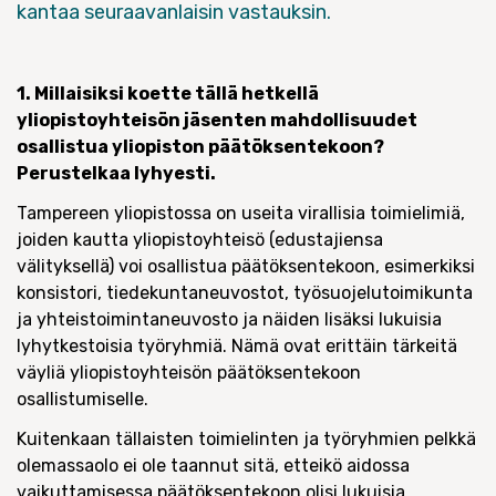
kantaa seuraavanlaisin vastauksin.
1. Millaisiksi koette tällä hetkellä
yliopistoyhteisön jäsenten mahdollisuudet
osallistua yliopiston päätöksentekoon?
Perustelkaa lyhyesti.
Tampereen yliopistossa on useita virallisia toimielimiä,
joiden kautta yliopistoyhteisö (edustajiensa
välityksellä) voi osallistua päätöksentekoon, esimerkiksi
konsistori, tiedekuntaneuvostot, työsuojelutoimikunta
ja yhteistoimintaneuvosto ja näiden lisäksi lukuisia
lyhytkestoisia työryhmiä. Nämä ovat erittäin tärkeitä
väyliä yliopistoyhteisön päätöksentekoon
osallistumiselle.
Kuitenkaan tällaisten toimielinten ja työryhmien pelkkä
olemassaolo ei ole taannut sitä, etteikö aidossa
vaikuttamisessa päätöksentekoon olisi lukuisia