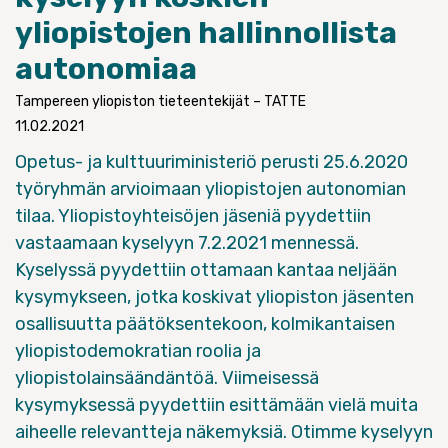
yliopistojen hallinnollista
autonomiaa
Tampereen yliopiston tieteentekijät – TATTE
11.02.2021
Opetus- ja kulttuuriministeriö perusti 25.6.2020
työryhmän
arvioimaan yliopistojen autonomian
tilaa. Yliopistoyhteisöjen jäseniä pyydettiin
vastaamaan kyselyyn 7.2.2021 mennessä.
Kyselyssä pyydettiin ottamaan kantaa neljään
kysymykseen, jotka koskivat yliopiston jäsenten
osallisuutta päätöksentekoon, kolmikantaisen
yliopistodemokratian roolia ja
yliopistolainsäändäntöä. Viimeisessä
kysymyksessä pyydettiin esittämään vielä muita
aiheelle relevantteja näkemyksiä. Otimme kyselyyn