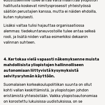
edustuselimille tulee antaa valta määrittää yliopiston
hallitusta koskevat nimitysprosessit yhteistyössä
säätiön perustajien kanssa, mutta ei näiden ehdoilla,
kuten nykyisesti.
Lisäksi valtaa tulisi hajauttaa organisaatiossa
alemmas: tiedekuntaneuvostoille tulee antaa selkeä
rooli, ja lisätä niiden valtaa esimerkiksi dekaanin
valinnan suhteen.
4. Kertokaa vielä vapaasti näkemyksenne muista
mahdollisista yliopistojen hallinnolliseen
autonomiaan liittyvistä kysymyksistä
selvitysryhmän käyttöön.
Suomalaisen korkeakoulupolitiikan suunta on ollut
kohti vallan keskittämistä, ja yliopistojen johdon
eristämistä yhteisöstään. Vaikka yliopistoautonomiaa
on korostettu lukuisissa uudistuksissa, on se