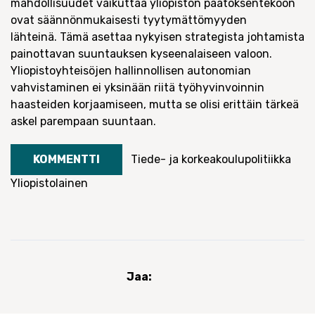
mahdollisuudet vaikuttaa yliopiston päätöksentekoon
ovat säännönmukaisesti tyytymättömyyden
lähteinä.
Tämä asettaa nykyisen strategista johtamista
painottavan suuntauksen kyseenalaiseen valoon.
Yliopistoyhteisöjen hallinnollisen autonomian
vahvistaminen ei yksinään riitä työhyvinvoinnin
haasteiden korjaamiseen, mutta se olisi erittäin tärkeä
askel parempaan suuntaan.
KOMMENTTI
Tiede- ja korkeakoulupolitiikka
Yliopistolainen
Jaa: