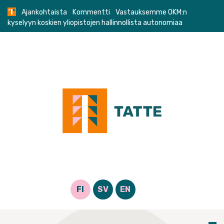
Skip
Ajankohtaista
Kommentti
Vastauksemme OKM:n
to
kyselyyn koskien yliopistojen hallinnollista autonomiaa
content
FI
SV
EN