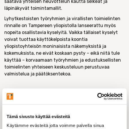
saatava yhteisen neuvottelun kautta selkeät ja
läpinäkyvät toimintamallit.
Lyhytkestoisten työryhmien ja virallisten toimielinten
rinnalle on Tampereen yliopistolla lanseerattu myös
nopeita osallistavia kyselyitä. Vaikka tällaiset kyselyt
voivat tuottaa käyttökelpoista koontia
yliopistoyhteisön moninaisista näkemyksistä ja
kokemuksista, ne eivät koskaan pysty – eikä niitä tule
käyttää – korvaamaan työryhmien ja edustuksellisten
toimielinten yhteiseen keskusteluun perustuvaa
valmistelua ja päätöksentekoa.
2. Millaiseksi koette kolmikantaisen
yliopistodemokratian roolin? Perustelkaa
lyhyesti.
Tämä sivusto käyttää evästeitä
Tasakolmikantainen edustus hallintoelimissä on aidon
Käytämme evästeitä jotta voimme palvella sinua
yliopistodemokratian tunnusmerkki. Kaikilla