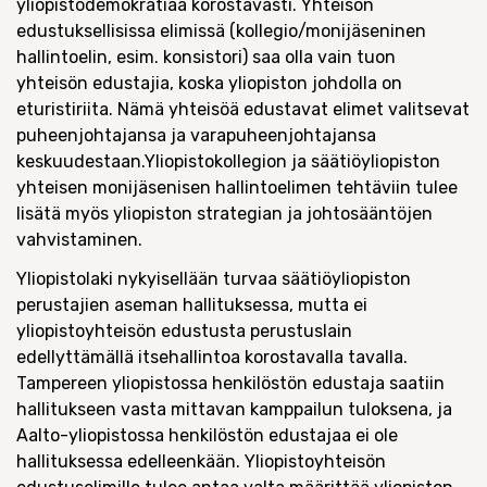
yliopistodemokratiaa korostavasti. Yhteisön
edustuksellisissa elimissä (kollegio/monijäseninen
hallintoelin, esim. konsistori) saa olla vain tuon
yhteisön edustajia, koska yliopiston johdolla on
eturistiriita. Nämä yhteisöä edustavat elimet valitsevat
puheenjohtajansa ja varapuheenjohtajansa
keskuudestaan.Yliopistokollegion ja säätiöyliopiston
yhteisen monijäsenisen hallintoelimen tehtäviin tulee
lisätä myös yliopiston strategian ja johtosääntöjen
vahvistaminen.
Yliopistolaki nykyisellään turvaa säätiöyliopiston
perustajien aseman hallituksessa, mutta ei
yliopistoyhteisön edustusta perustuslain
edellyttämällä itsehallintoa korostavalla tavalla.
Tampereen yliopistossa henkilöstön edustaja saatiin
hallitukseen vasta mittavan kamppailun tuloksena, ja
Aalto-yliopistossa henkilöstön edustajaa ei ole
hallituksessa edelleenkään. Yliopistoyhteisön