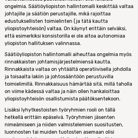
ongelmia. Säätiöyliopiston hallintomalli keskittää valtaa
johtajille ja säätiön perustajille, mikä rajoittaa
edustuksellisten toimielinten (ja tätä kautta
yliopistoyhteisön) valtaa. On käynyt erittäin selväksi,
että esimerkiksi konsistorilla ei ole aitoa autonomiaa
yliopiston hallituksen valinnassa.
Säätiöyliopiston hallintomalli aiheuttaa ongelmia myös
rinnakkaisten johtamisjärjestelmiensä kautta.
Rinnakkaista valtaa on yhtäältä operatiivisella johdolla
ja toisaalta lakiin ja johtosääntöön perustuvilla
toimielimillä. Rinnakkaisuus hämärtää sitä, millä taholla
on viime kädessä valtaa ja näin ollen hankaloittaa
yliopistoyhteisön osallistumista päätöksentekoon.
Lisäksi lyhytkestoisten työryhmien rooli on tällä
hetkellä erittäin epäselvä. Työryhmien jäsenten
nimeämiseen ja niiden valmistelemien suositusten,
luonnosten tai muiden tuotosten asemaan olisi